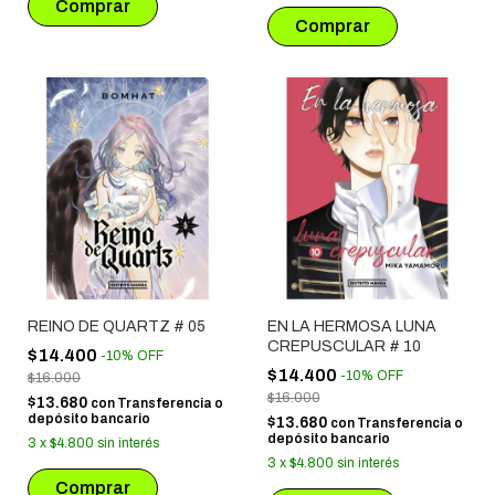
REINO DE QUARTZ # 05
EN LA HERMOSA LUNA
CREPUSCULAR # 10
$14.400
-
10
%
OFF
$14.400
-
10
%
OFF
$16.000
$16.000
$13.680
con
Transferencia o
depósito bancario
$13.680
con
Transferencia o
depósito bancario
3
x
$4.800
sin interés
3
x
$4.800
sin interés