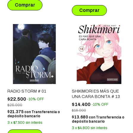
RADIO STORM # 01
SHIKIMORI ES MÁS QUE
UNA CARA BONITA # 13
$22.500
-
10
%
OFF
$14.400
-
10
%
OFF
$25.000
$16.000
$21.375
con
Transferencia o
depósito bancario
$13.680
con
Transferencia o
depósito bancario
3
x
$7.500
sin interés
3
x
$4.800
sin interés