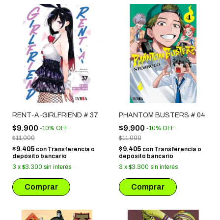
RENT-A-GIRLFRIEND # 37
PHANTOM BUSTERS # 04
$9.900
$9.900
-
10
%
OFF
-
10
%
OFF
$11.000
$11.000
$9.405
$9.405
con
Transferencia o
con
Transferencia o
depósito bancario
depósito bancario
3
x
$3.300
sin interés
3
x
$3.300
sin interés