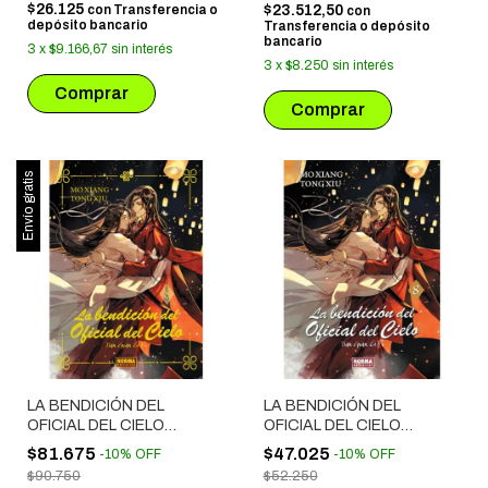
$26.125
con
Transferencia o
$23.512,50
con
depósito bancario
Transferencia o depósito
bancario
3
x
$9.166,67
sin interés
3
x
$8.250
sin interés
Envío gratis
LA BENDICIÓN DEL
LA BENDICIÓN DEL
OFICIAL DEL CIELO
OFICIAL DEL CIELO
NOVELA # 08 EDICION
NOVELA # 08
$81.675
$47.025
-
10
%
OFF
-
10
%
OFF
ESPECIAL
$90.750
$52.250