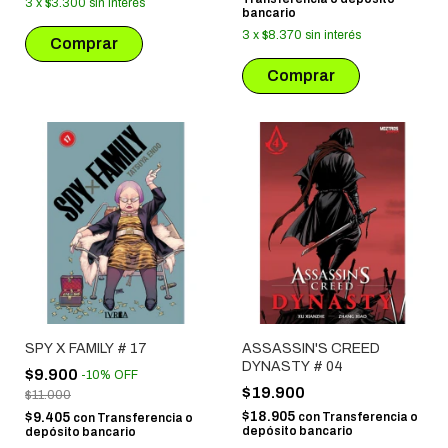
3
x
$3.300
sin interés
bancario
3
x
$8.370
sin interés
SPY X FAMILY # 17
ASSASSIN'S CREED
DYNASTY # 04
$9.900
-
10
%
OFF
$19.900
$11.000
$18.905
$9.405
con
Transferencia o
con
Transferencia o
depósito bancario
depósito bancario