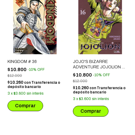
KINGDOM # 36
JOJO'S BIZARRE
ADVENTURE JOJOLION #
$10.800
-
10
%
OFF
16 (PARTE VIII)
$10.800
-
10
%
OFF
$12.000
$12.000
$10.260
con
Transferencia o
depósito bancario
$10.260
con
Transferencia o
depósito bancario
3
x
$3.600
sin interés
3
x
$3.600
sin interés