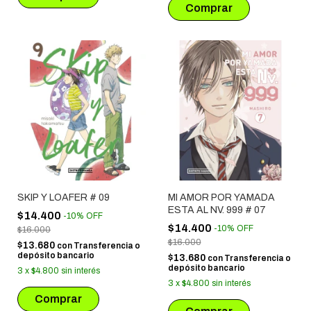
SKIP Y LOAFER # 09
MI AMOR POR YAMADA
ESTA AL NV. 999 # 07
$14.400
-
10
%
OFF
$14.400
-
10
%
OFF
$16.000
$16.000
$13.680
con
Transferencia o
depósito bancario
$13.680
con
Transferencia o
depósito bancario
3
x
$4.800
sin interés
3
x
$4.800
sin interés