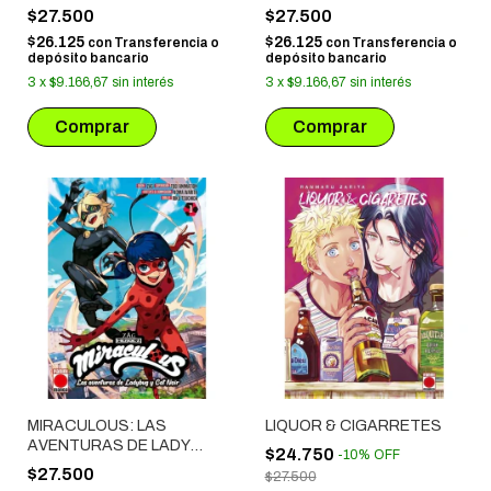
BUG Y CAT NOIR # 03
BUG Y CAT NOIR # 02
$27.500
$27.500
$26.125
$26.125
con
Transferencia o
con
Transferencia o
depósito bancario
depósito bancario
3
x
$9.166,67
sin interés
3
x
$9.166,67
sin interés
MIRACULOUS: LAS
LIQUOR & CIGARRETES
AVENTURAS DE LADY
$24.750
-
10
%
OFF
BUG Y CAT NOIR # 01
$27.500
$27.500