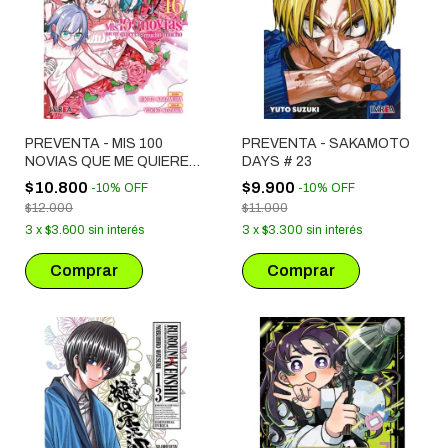
PREVENTA - MIS 100
PREVENTA - SAKAMOTO
NOVIAS QUE ME QUIEREN
DAYS # 23
MUCHO MUCHO # 16
$10.800
$9.900
-
10
%
OFF
-
10
%
OFF
$12.000
$11.000
3
x
$3.600
sin interés
3
x
$3.300
sin interés