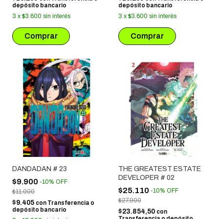
depósito bancario
depósito bancario
3
x
$3.600
sin interés
3
x
$3.600
sin interés
DANDADAN # 23
THE GREATEST ESTATE
DEVELOPER # 02
$9.900
-
10
%
OFF
$25.110
-
10
%
OFF
$11.000
$27.900
$9.405
con
Transferencia o
depósito bancario
$23.854,50
con
Transferencia o depósito