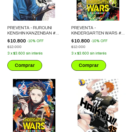
PREVENTA - RUROUNI
PREVENTA -
KENSHIN KANZENBAN #
KINDERGARTEN WARS #
13
07
$10.800
$10.800
-
10
%
OFF
-
10
%
OFF
$12.000
$12.000
3
x
$3.600
sin interés
3
x
$3.600
sin interés