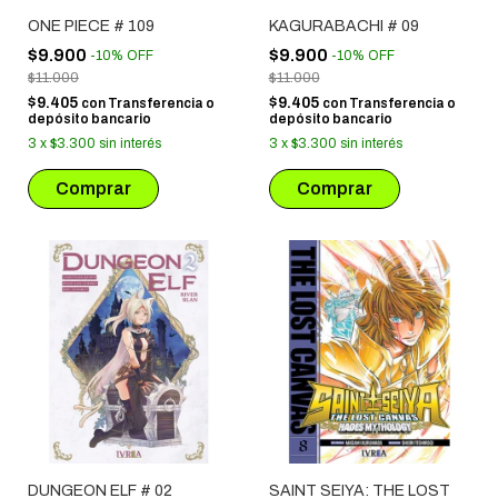
ONE PIECE # 109
KAGURABACHI # 09
$9.900
$9.900
-
10
%
OFF
-
10
%
OFF
$11.000
$11.000
$9.405
$9.405
con
Transferencia o
con
Transferencia o
depósito bancario
depósito bancario
3
x
$3.300
sin interés
3
x
$3.300
sin interés
DUNGEON ELF # 02
SAINT SEIYA: THE LOST