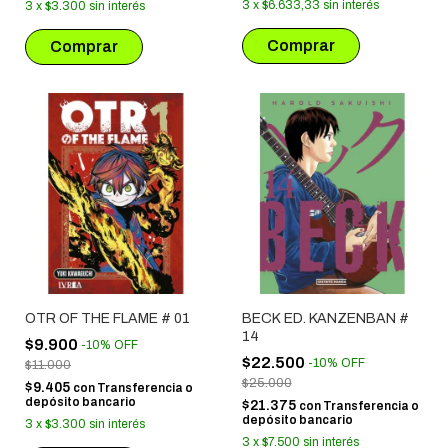
3
x
$6.633,33
sin interés
3
x
$3.300
sin interés
OTR OF THE FLAME # 01
BECK ED. KANZENBAN #
14
$9.900
-
10
%
OFF
$22.500
-
10
%
OFF
$11.000
$25.000
$9.405
con
Transferencia o
depósito bancario
$21.375
con
Transferencia o
depósito bancario
3
x
$3.300
sin interés
3
x
$7.500
sin interés