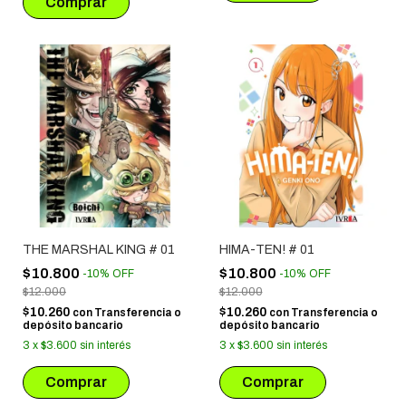
THE MARSHAL KING # 01
HIMA-TEN! # 01
$10.800
$10.800
-
10
%
OFF
-
10
%
OFF
$12.000
$12.000
$10.260
$10.260
con
Transferencia o
con
Transferencia o
depósito bancario
depósito bancario
3
x
$3.600
sin interés
3
x
$3.600
sin interés