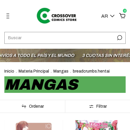
0
AR
TODO EL PAÍS Y EL MUNDO
3 CUOTAS SIN INTERÉS CON M
Inicio
.
Materia Principal
.
Mangas
.
breadcrumbs.hentai
MANGAS
Ordenar
Filtrar