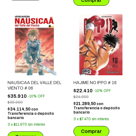
NAUSICAA DEL VALLE DEL
HAJIME NO IPPO # 16
VIENTO # 06
$22.410
-
10
%
OFF
$35.910
-
10
%
OFF
$24.900
$39.900
$21.289,50
con
Transferencia o depósito
$34.114,50
con
bancario
Transferencia o depósito
bancario
3
x
$7.470
sin interés
3
x
$11.970
sin interés