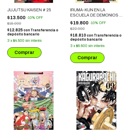
JUJUTSU KAISEN # 25
IRUMA-KUN EN LA
ESCUELA DE DEMONIOS #
$13.500
-
10
%
OFF
16
$19.800
-
10
%
OFF
$15.000
$22.000
$12.825
con
Transferencia o
depósito bancario
$18.810
con
Transferencia o
depósito bancario
3
x
$4.500
sin interés
3
x
$6.600
sin interés