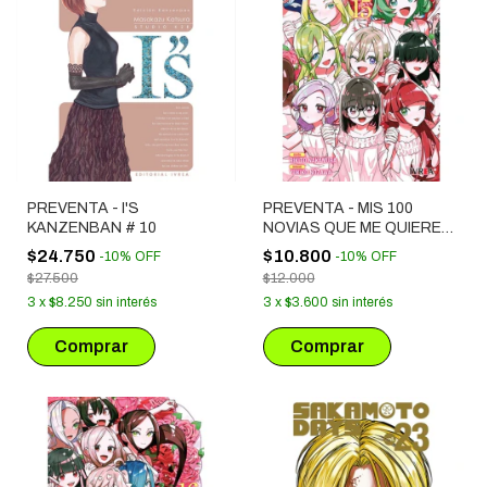
PREVENTA - I'S
PREVENTA - MIS 100
KANZENBAN # 10
NOVIAS QUE ME QUIEREN
MUCHO MUCHO # 15
$24.750
$10.800
-
10
%
OFF
-
10
%
OFF
$27.500
$12.000
3
x
$8.250
sin interés
3
x
$3.600
sin interés