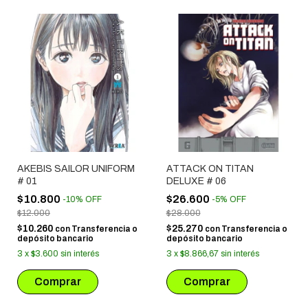
AKEBIS SAILOR UNIFORM
ATTACK ON TITAN
# 01
DELUXE # 06
$10.800
$26.600
-
10
%
OFF
-
5
%
OFF
$12.000
$28.000
$10.260
$25.270
con
Transferencia o
con
Transferencia o
depósito bancario
depósito bancario
3
x
$3.600
sin interés
3
x
$8.866,67
sin interés