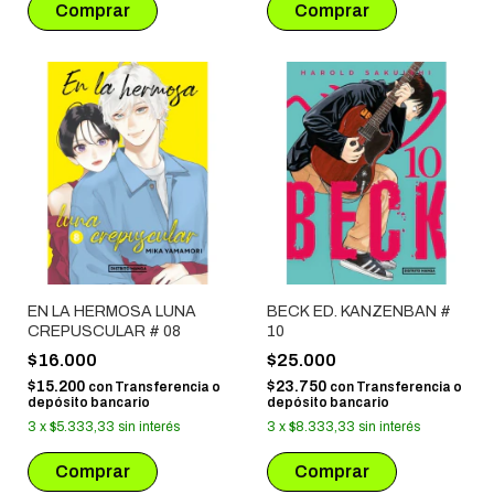
EN LA HERMOSA LUNA
BECK ED. KANZENBAN #
CREPUSCULAR # 08
10
$16.000
$25.000
$15.200
$23.750
con
Transferencia o
con
Transferencia o
depósito bancario
depósito bancario
3
x
$5.333,33
sin interés
3
x
$8.333,33
sin interés