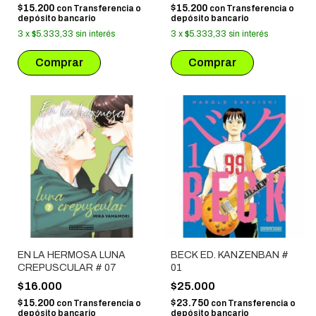
$15.200
$15.200
con
Transferencia o
con
Transferencia o
depósito bancario
depósito bancario
3
x
$5.333,33
sin interés
3
x
$5.333,33
sin interés
EN LA HERMOSA LUNA
BECK ED. KANZENBAN #
CREPUSCULAR # 07
01
$16.000
$25.000
$15.200
$23.750
con
Transferencia o
con
Transferencia o
depósito bancario
depósito bancario