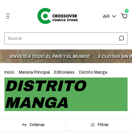
0
AR
OS A TODO EL PAÍS Y EL MUNDO
3 CUOTAS SIN INTERÉS
Inicio
.
Materia Principal
.
Editoriales
.
Distrito Manga
DISTRITO
MANGA
Ordenar
Filtrar