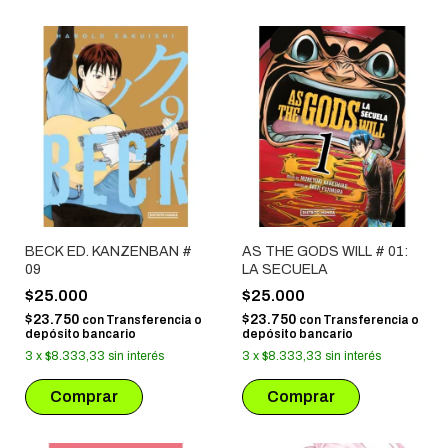
BECK ED. KANZENBAN #
AS THE GODS WILL # 01:
09
LA SECUELA
$25.000
$25.000
$23.750
$23.750
con
Transferencia o
con
Transferencia o
depósito bancario
depósito bancario
3
x
$8.333,33
sin interés
3
x
$8.333,33
sin interés