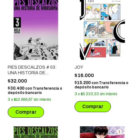
PIES DESCALZOS # 03:
JOY
UNA HISTORIA DE
$16.000
HIROSHIMA
$32.000
$15.200
con
Transferencia o
depósito bancario
$30.400
con
Transferencia o
depósito bancario
3
x
$5.333,33
sin interés
3
x
$10.666,67
sin interés