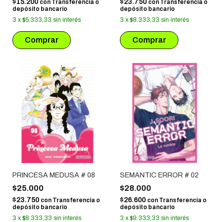
$15.200
$23.750
con
Transferencia o
con
Transferencia o
depósito bancario
depósito bancario
3
x
$5.333,33
sin interés
3
x
$8.333,33
sin interés
PRINCESA MEDUSA # 08
SEMANTIC ERROR # 02
$25.000
$28.000
$23.750
$26.600
con
Transferencia o
con
Transferencia o
depósito bancario
depósito bancario
3
x
$8.333,33
sin interés
3
x
$9.333,33
sin interés