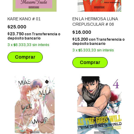
KARE KANO # 01
EN LA HERMOSA LUNA
CREPUSCULAR # 06
$25.000
$16.000
$23.750
con
Transferencia o
depósito bancario
$15.200
con
Transferencia o
depósito bancario
3
x
$8.333,33
sin interés
3
x
$5.333,33
sin interés