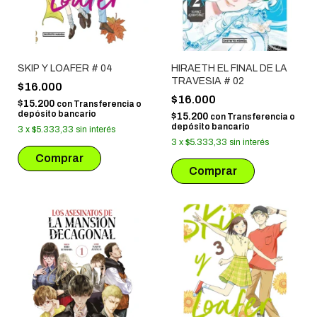
SKIP Y LOAFER # 04
HIRAETH EL FINAL DE LA
TRAVESIA # 02
$16.000
$16.000
$15.200
con
Transferencia o
depósito bancario
$15.200
con
Transferencia o
depósito bancario
3
x
$5.333,33
sin interés
3
x
$5.333,33
sin interés