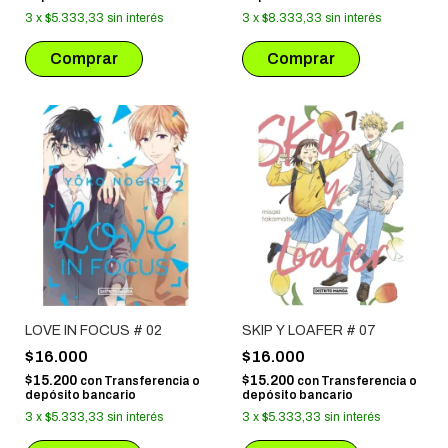
3
x
$5.333,33
sin interés
3
x
$8.333,33
sin interés
LOVE IN FOCUS # 02
SKIP Y LOAFER # 07
$16.000
$16.000
$15.200
$15.200
con
Transferencia o
con
Transferencia o
depósito bancario
depósito bancario
3
x
$5.333,33
sin interés
3
x
$5.333,33
sin interés