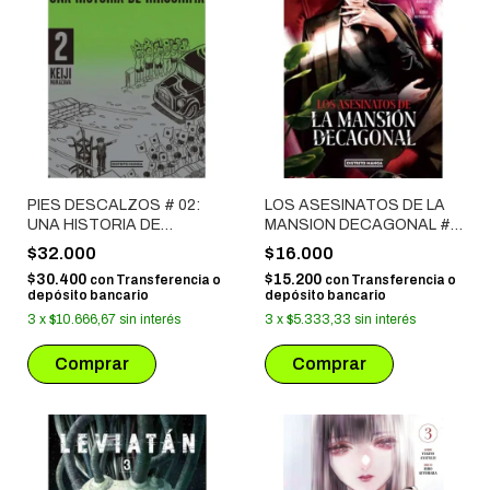
PIES DESCALZOS # 02:
LOS ASESINATOS DE LA
UNA HISTORIA DE
MANSION DECAGONAL #
HIROSHIMA
04
$32.000
$16.000
$30.400
$15.200
con
Transferencia o
con
Transferencia o
depósito bancario
depósito bancario
3
x
$10.666,67
sin interés
3
x
$5.333,33
sin interés