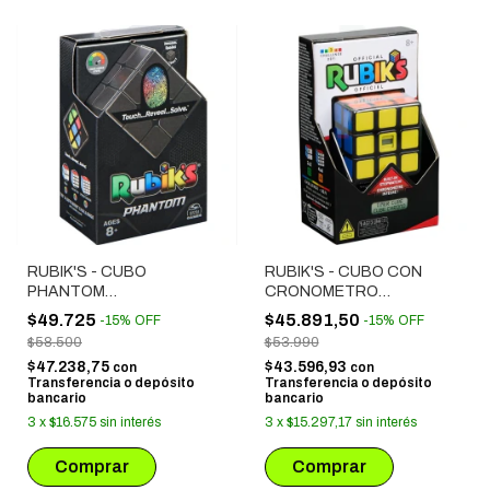
RUBIK'S - CUBO
RUBIK'S - CUBO CON
PHANTOM
CRONOMETRO
(33617/6064647)
INCORPORADO (10984)
$49.725
$45.891,50
-
15
%
OFF
-
15
%
OFF
$58.500
$53.990
$47.238,75
$43.596,93
con
con
Transferencia o depósito
Transferencia o depósito
bancario
bancario
3
x
$16.575
sin interés
3
x
$15.297,17
sin interés