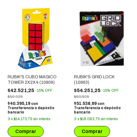
RUBIK'S CUBO MAGICO
RUBIK'S GRID LOCK
TOWER 2X2X4 (10909)
(10963)
$42.521,25
$54.251,25
-
15
%
OFF
-
15
%
OFF
$50.025
$63.825
$40.395,19
$51.538,69
con
con
Transferencia o depósito
Transferencia o depósito
bancario
bancario
3
x
$14.173,75
sin interés
3
x
$18.083,75
sin interés