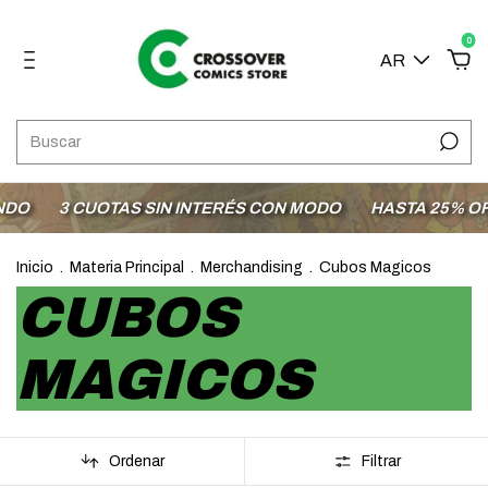
0
AR
O
3 CUOTAS SIN INTERÉS CON MODO
HASTA 25% OFF 
Inicio
.
Materia Principal
.
Merchandising
.
Cubos Magicos
CUBOS
MAGICOS
Ordenar
Filtrar