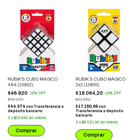
RUBIK'S CUBO MAGICO
RUBIK´S CUBO MÁGICO
4X4 (10902)
2x2 (10900)
$46.920
$18.064,20
-
15
%
OFF
-
15
%
OFF
$55.200
$21.252
$44.574
$17.160,99
con
Transferencia o
con
depósito bancario
Transferencia o depósito
bancario
3
x
$15.640
sin interés
3
x
$6.021,40
sin interés