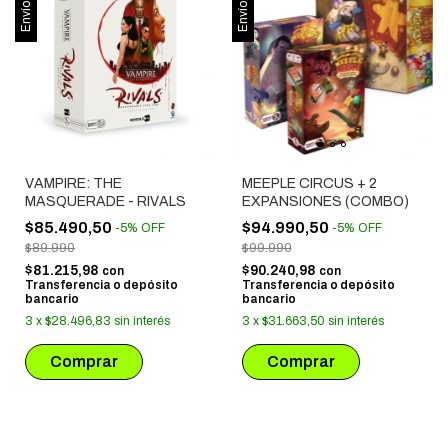
VAMPIRE: THE
MEEPLE CIRCUS + 2
MASQUERADE - RIVALS
EXPANSIONES (COMBO)
$85.490,50
$94.990,50
-
5
%
OFF
-
5
%
OFF
$89.990
$99.990
$81.215,98
$90.240,98
con
con
Transferencia o depósito
Transferencia o depósito
bancario
bancario
3
x
$28.496,83
sin interés
3
x
$31.663,50
sin interés