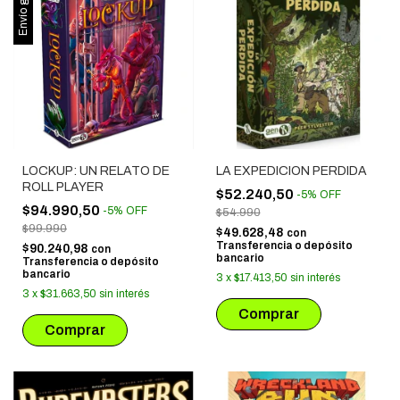
Envío gratis
LOCKUP: UN RELATO DE
LA EXPEDICION PERDIDA
ROLL PLAYER
$52.240,50
-
5
%
OFF
$94.990,50
-
5
%
OFF
$54.990
$99.990
$49.628,48
con
Transferencia o depósito
$90.240,98
con
bancario
Transferencia o depósito
bancario
3
x
$17.413,50
sin interés
3
x
$31.663,50
sin interés