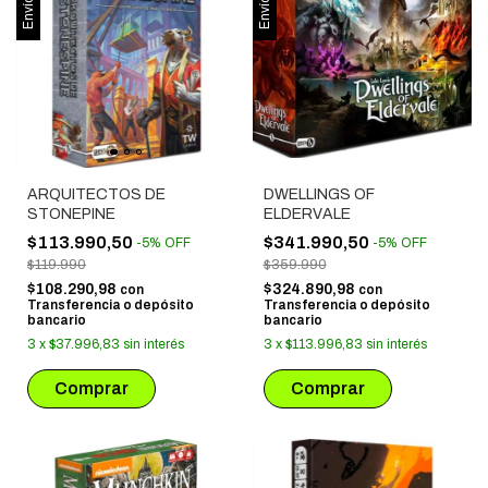
ARQUITECTOS DE
DWELLINGS OF
STONEPINE
ELDERVALE
$113.990,50
$341.990,50
-
5
%
OFF
-
5
%
OFF
$119.990
$359.990
$108.290,98
$324.890,98
con
con
Transferencia o depósito
Transferencia o depósito
bancario
bancario
3
x
$37.996,83
sin interés
3
x
$113.996,83
sin interés