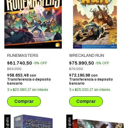
RUNEMASTERS
WRECKLAND RUN
$61.740,50
$75.990,50
-
5
%
OFF
-
5
%
OFF
$64.990
$79.990
$58.653,48
$72.190,98
con
con
Transferencia o depósito
Transferencia o depósito
bancario
bancario
3
x
$20.580,17
sin interés
3
x
$25.330,17
sin interés
Envío gratis
Envío gratis