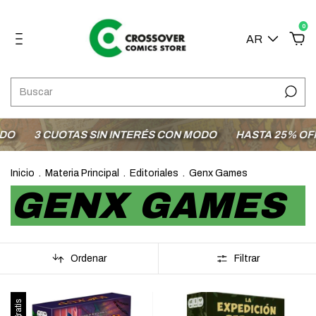
0
AR
3 CUOTAS SIN INTERÉS CON MODO
HASTA 25% OFF E
Inicio
.
Materia Principal
.
Editoriales
.
Genx Games
GENX GAMES
Ordenar
Filtrar