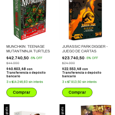
MUNCHKIN: TEENAGE
JURASSIC PARK DIGGER -
MUTANTNINJA TURTLES
JUEGO DE CARTAS
$42.740,50
$23.740,50
-
5
%
OFF
-
5
%
OFF
$44.990
$24.990
$40.603,48
$22.553,48
con
con
Transferencia o depósito
Transferencia o depósito
bancario
bancario
3
x
$14.246,83
sin interés
3
x
$7.913,50
sin interés
Envío gratis
Envío gratis