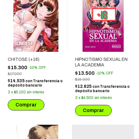
CHITOSE (+18)
HIPNOTISMO SEXUAL EN
LA ACADEMIA
$15.300
-
10
%
OFF
$13.500
-
10
%
OFF
$17.000
$15.000
$14.535
con
Transferencia o
depósito bancario
$12.825
con
Transferencia o
depósito bancario
3
x
$5.100
sin interés
3
x
$4.500
sin interés