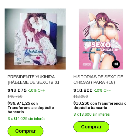
PRESIDENTE YUKIHIRA
HISTORIAS DE SEXO DE
¡HÁBLEME DE SEXO! # 01
CHICAS ( PARA +18)
$42.075
$10.800
-
10
%
OFF
-
10
%
OFF
$46.750
$12.000
$39.971,25
$10.260
con
con
Transferencia o
Transferencia o depósito
depósito bancario
bancario
3
x
$3.600
sin interés
3
x
$14.025
sin interés