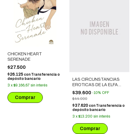
CHICKEN HEART
SERENADE
$27.500
$26.125
con
Transferencia o
depósito bancario
LAS CIRCUNSTANCIAS
EROTICAS DE LA ELFA
3
x
$9.166,67
sin interés
AMA DE CASA
$39.600
-
10
%
OFF
$44.000
$37.620
con
Transferencia o
depósito bancario
3
x
$13.200
sin interés