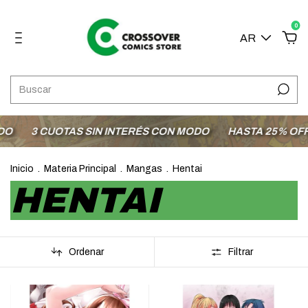
0
AR
3 CUOTAS SIN INTERÉS CON MODO
HASTA 25% OFF E
Inicio
.
Materia Principal
.
Mangas
.
Hentai
HENTAI
Ordenar
Filtrar