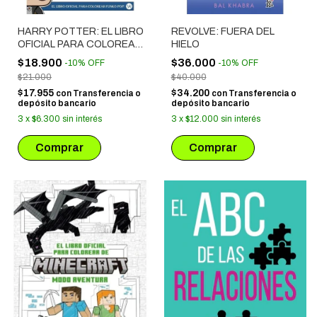
HARRY POTTER: EL LIBRO
REVOLVE: FUERA DEL
OFICIAL PARA COLOREAR
HIELO
FUNKO POP !
$18.900
$36.000
-
10
%
OFF
-
10
%
OFF
$21.000
$40.000
$17.955
$34.200
con
Transferencia o
con
Transferencia o
depósito bancario
depósito bancario
3
x
$6.300
sin interés
3
x
$12.000
sin interés