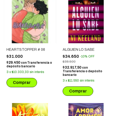
HEARTSTOPPER # 06
ALGUIEN LO SABE
$31.000
$34.650
-
10
%
OFF
$38.500
$29.450
con
Transferencia o
depósito bancario
$32.917,50
con
Transferencia o depósito
3
x
$10.333,33
sin interés
bancario
3
x
$11.550
sin interés