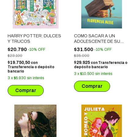
HARRY POTTER: DULCES
COMO SACAR A UN
Y TRUCOS
ADOLESCENTE DE SU
HABITACION
$20.790
$31.500
-
10
%
OFF
-
10
%
OFF
$23.100
$35.000
$19.750,50
$29.925
con
con
Transferencia o
Transferencia o depósito
depósito bancario
bancario
3
x
$10.500
sin interés
3
x
$6.930
sin interés