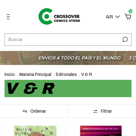
0
AR
ENVÍOS A TODO EL PAÍS Y EL MUNDO
3 CUOTAS
Inicio
.
Materia Principal
.
Editoriales
.
V & R
V & R
Ordenar
Filtrar