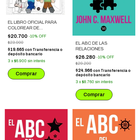
EL LIBRO OFICIAL PARA
COLOREAR DE
MINECRAFT : MODO
$20.700
-
10
%
OFF
AVENTURA
$23.000
EL ABC DE LAS
RELACIONES
$19.665
con
Transferencia o
depósito bancario
$26.280
-
10
%
OFF
3
x
$6.900
sin interés
$29.200
$24.966
con
Transferencia o
depósito bancario
3
x
$8.760
sin interés