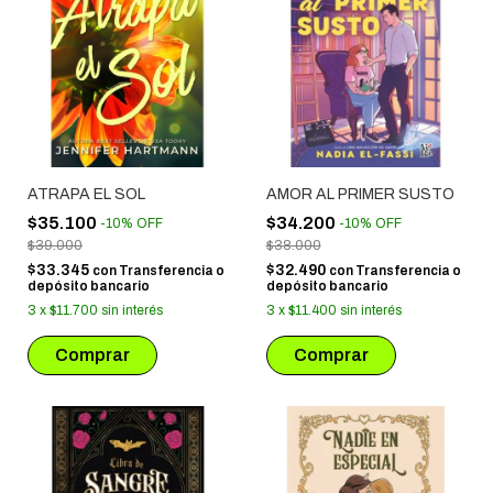
ATRAPA EL SOL
AMOR AL PRIMER SUSTO
$35.100
$34.200
-
10
%
OFF
-
10
%
OFF
$39.000
$38.000
$33.345
$32.490
con
Transferencia o
con
Transferencia o
depósito bancario
depósito bancario
3
x
$11.700
sin interés
3
x
$11.400
sin interés