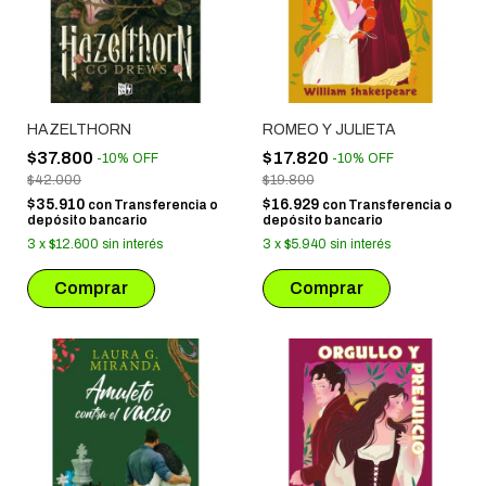
HAZELTHORN
ROMEO Y JULIETA
$37.800
$17.820
-
10
%
OFF
-
10
%
OFF
$42.000
$19.800
$35.910
$16.929
con
Transferencia o
con
Transferencia o
depósito bancario
depósito bancario
3
x
$12.600
sin interés
3
x
$5.940
sin interés