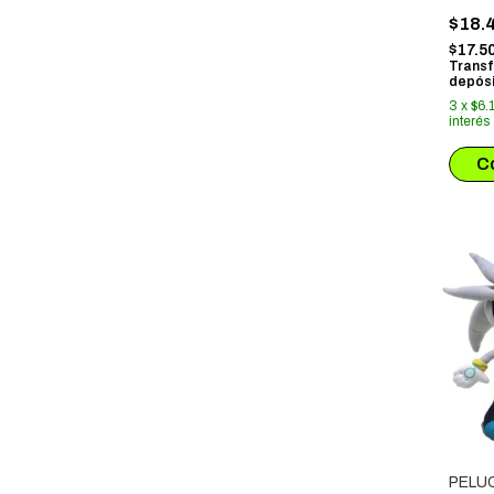
SQUI
$18.
$17.5
Transf
depósi
3
x
$6.
interés
PELU