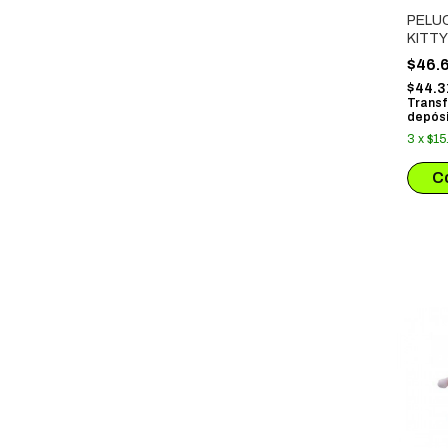
PELU
KITTY
KITTY
$46.
$44.3
Transf
depósi
3
x
$15