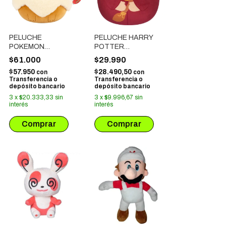
PELUCHE
PELUCHE HARRY
POKEMON
POTTER
SQUISHMALLOW -
SQUISHMALLOW -
$61.000
$29.990
EEVEE
HARRY POTTER
$57.950
$28.490,50
con
con
QUIDDITCH
Transferencia o
Transferencia o
depósito bancario
depósito bancario
3
x
$20.333,33
sin
3
x
$9.996,67
sin
interés
interés