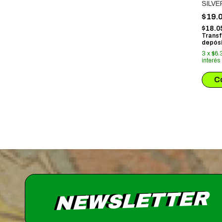
SILVE
$19.
$18.0
Transf
depósi
3
x
$6.
interés
NEWSLETTER