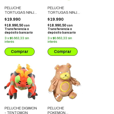
PELUCHE
PELUCHE
TORTUGAS NINJA
TORTUGAS NINJA
MUTANT MAYHEM -
MUTANT MAYHEM -
$19.990
$19.990
MICHELANGELO
RAPHAEL
$18.990,50
$18.990,50
con
con
Transferencia o
Transferencia o
depósito bancario
depósito bancario
3
x
$6.663,33
sin
3
x
$6.663,33
sin
interés
interés
PELUCHE DIGIMON
PELUCHE
- TENTOMON
POKEMON