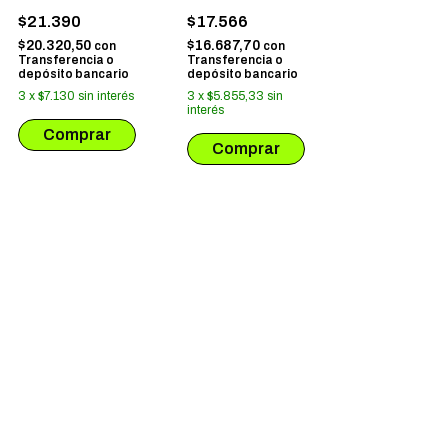
URSARING
$21.390
$17.566
$20.320,50
$16.687,70
con
con
Transferencia o
Transferencia o
depósito bancario
depósito bancario
3
x
$7.130
sin interés
3
x
$5.855,33
sin
interés