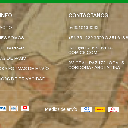
INFO
CONTACTÁNOS
ACTO
543516138083
NES SOMOS
+54 351 422 3500 O 351 613 
 COMPRAR
INFO@CROSSOVER-
COMICS.COM
AS DE PAGO
AV. GRAL. PAZ 174 LOCAL 5
CÓRDOBA - ARGENTINA
S Y FORMAS DE ENVÍO
ICAS DE PRIVACIDAD
Medios de envío