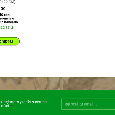
R (22 CM)
000
50
con
erencia o
to bancario
333,33
sin
Registrate y recibí nuestras
ofertas.