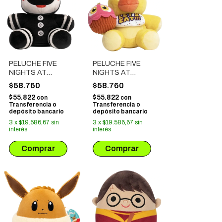
PELUCHE FIVE
PELUCHE FIVE
NIGHTS AT
NIGHTS AT
FREDDY'S - THE
FREDDY'S - CHICA
$58.760
$58.760
PUPPET (FNF0031)
(FNF0031)
$55.822
$55.822
con
con
Transferencia o
Transferencia o
depósito bancario
depósito bancario
3
x
$19.586,67
sin
3
x
$19.586,67
sin
interés
interés