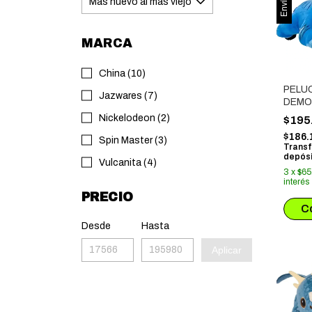
MARCA
China (10)
PELU
Jazwares (7)
DEMO
DERP
Nickelodeon (2)
$195
$186.
Spin Master (3)
Transf
depósi
Vulcanita (4)
3
x
$65
interés
PRECIO
Desde
Hasta
Aplicar