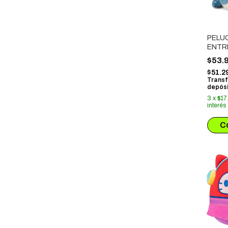
PELU
ENTR
DRAG
$53.
GRON
$51.2
Transf
depósi
3
x
$17
interés