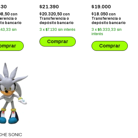
RTLE
SIERRA
430
$21.390
$19.000
08,50
$20.320,50
$18.050
con
con
con
erencia o
Transferencia o
Transferencia o
to bancario
depósito bancario
depósito bancario
143,33
sin
3
x
$7.130
sin interés
3
x
$6.333,33
sin
interés
CHE SONIC