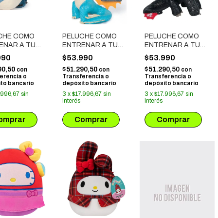
CHE COMO
PELUCHE COMO
PELUCHE COMO
ENAR A TU
ENTRENAR A TU
ENTRENAR A TU
ON -
DRAGON - DEADLY
DRAGON -
990
$53.990
$53.990
CKLE
NADDER (74403)
TOOTHLESS
90,50
$51.290,50
$51.290,50
con
con
con
(74403)
erencia o
Transferencia o
Transferencia o
to bancario
depósito bancario
depósito bancario
.996,67
sin
3
x
$17.996,67
sin
3
x
$17.996,67
sin
interés
interés