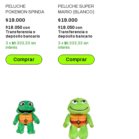
PELUCHE
PELUCHE SUPER
POKEMON SPINDA
MARIO (BLANCO)
$19.000
$19.000
$18.050
$18.050
con
con
Transferencia o
Transferencia o
depósito bancario
depósito bancario
3
x
$6.333,33
sin
3
x
$6.333,33
sin
interés
interés