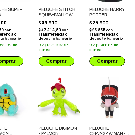
CHE SUPER
PELUCHE STITCH
PELUCHE HARRY
O
SQUISHMALLOW -
POTTER
INTERO
STITCH CON
SQUISHMALLOW -
000
$49.910
$26.900
GORRITO
HARRY POTTER
50
$47.414,50
$25.555
con
con
con
erencia o
Transferencia o
Transferencia o
to bancario
depósito bancario
depósito bancario
333,33
sin
3
x
$16.636,67
sin
3
x
$8.966,67
sin
interés
interés
CHE
PELUCHE DIGIMON
PELUCHE
MON
- PALMON
CHAINSAW MAN -