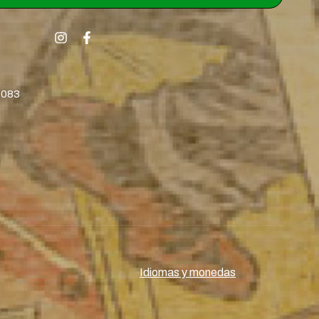
8083
Idiomas y monedas