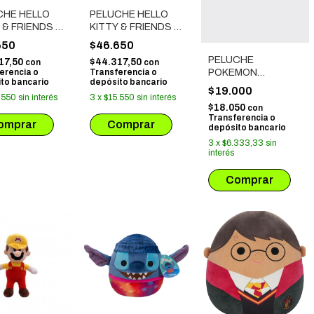
CHE HELLO
PELUCHE HELLO
 & FRIENDS -
KITTY & FRIENDS -
 (2)
MY MELODY
650
$46.650
PELUCHE
17,50
$44.317,50
con
con
erencia o
Transferencia o
POKEMON
to bancario
depósito bancario
MAGNEMITE
$19.000
.550
sin interés
3
x
$15.550
sin interés
$18.050
con
Transferencia o
depósito bancario
3
x
$6.333,33
sin
interés