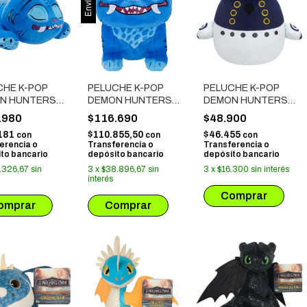
CHE K-POP
PELUCHE K-POP
PELUCHE K-POP
N HUNTERS:
DEMON HUNTERS:
DEMON HUNTERS
Y DURMIENDO
DERPY SENTADO
SQUISHMALLOWS -
.980
$116.690
$48.900
SUSSIE
181
$110.855,50
$46.455
con
con
con
erencia o
Transferencia o
Transferencia o
to bancario
depósito bancario
depósito bancario
.326,67
sin
3
x
$38.896,67
sin
3
x
$16.300
sin interés
interés