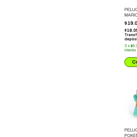
PELU
MARI
CARP
$19.
$18.0
Transf
depósi
3
x
$6.
interés
PELU
POKE