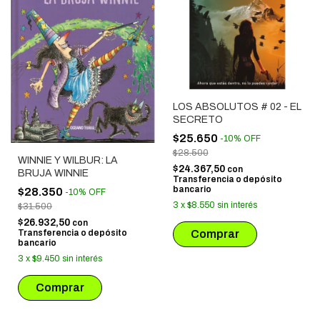
LOS ABSOLUTOS # 02 - EL
SECRETO
$25.650
-
10
%
OFF
$28.500
WINNIE Y WILBUR: LA
$24.367,50
con
BRUJA WINNIE
Transferencia o depósito
bancario
$28.350
-
10
%
OFF
3
x
$8.550
sin interés
$31.500
$26.932,50
con
Transferencia o depósito
bancario
3
x
$9.450
sin interés