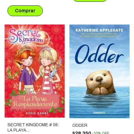
SECRET KINGDOME # 06:
ODDER
LA PLAYA
$28.350
-
10
%
OFF