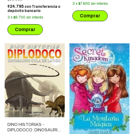
3
x
$7.800
sin interés
$24.795
con
Transferencia o
depósito bancario
3
x
$8.700
sin interés
DINO HISTORIAS -
DIPLODOCO: DINOSAURIO