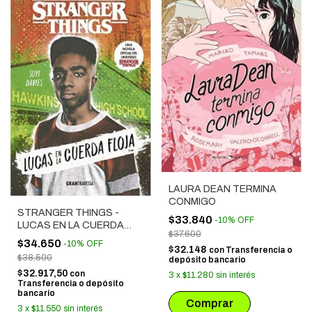
LAURA DEAN TERMINA
CONMIGO
STRANGER THINGS -
$33.840
-
10
%
OFF
LUCAS EN LA CUERDA
$37.600
FLOJA
$34.650
-
10
%
OFF
$32.148
con
Transferencia o
$38.500
depósito bancario
$32.917,50
con
3
x
$11.280
sin interés
Transferencia o depósito
bancario
3
x
$11.550
sin interés