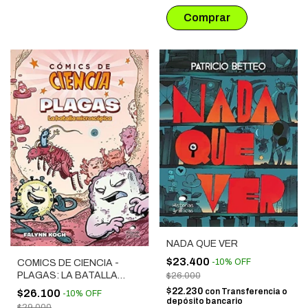
NADA QUE VER
$23.400
-
10
%
OFF
COMICS DE CIENCIA -
PLAGAS: LA BATALLA
$26.000
MICROSCOPICA
$22.230
con
Transferencia o
$26.100
-
10
%
OFF
depósito bancario
$29.000