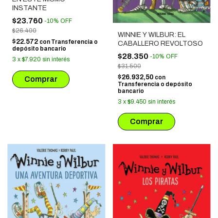
INSTANTE
$23.760
-
10
%
OFF
$26.400
WINNIE Y WILBUR: EL
$22.572
con
Transferencia o
CABALLERO REVOLTOSO
depósito bancario
$28.350
-
10
%
OFF
3
x
$7.920
sin interés
$31.500
$26.932,50
con
Transferencia o depósito
bancario
3
x
$9.450
sin interés