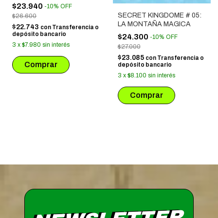
COLA DE LATIGO
$23.940
-
10
%
OFF
SECRET KINGDOME # 05:
$26.600
LA MONTAÑA MAGICA
$22.743
con
Transferencia o
depósito bancario
$24.300
-
10
%
OFF
3
x
$7.980
sin interés
$27.000
$23.085
con
Transferencia o
depósito bancario
3
x
$8.100
sin interés