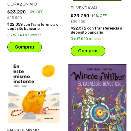
CORAZON MIO
EL VENDAVAL
$23.220
-
10
%
OFF
$23.760
-
10
%
OFF
$25.800
$26.400
$22.059
con
Transferencia o
$22.572
con
Transferencia o
depósito bancario
depósito bancario
3
x
$7.740
sin interés
3
x
$7.920
sin interés
EN ESTE MISMO