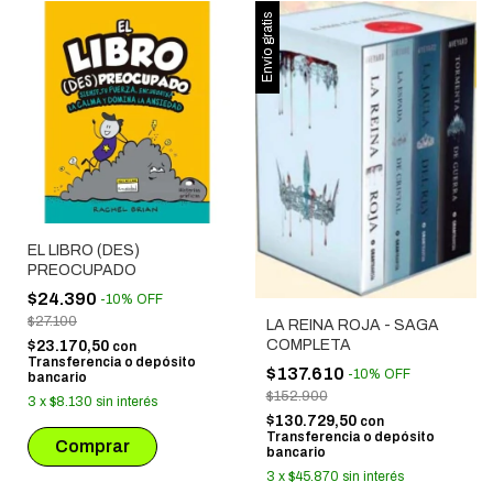
Envío gratis
EL LIBRO (DES)
PREOCUPADO
$24.390
-
10
%
OFF
$27.100
LA REINA ROJA - SAGA
COMPLETA
$23.170,50
con
Transferencia o depósito
$137.610
-
10
%
OFF
bancario
$152.900
3
x
$8.130
sin interés
$130.729,50
con
Transferencia o depósito
bancario
3
x
$45.870
sin interés