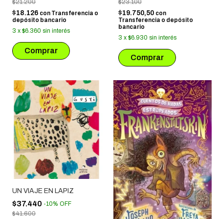
$21.200
$23.100
$18.126
$19.750,50
con
Transferencia o
con
depósito bancario
Transferencia o depósito
bancario
3
x
$6.360
sin interés
3
x
$6.930
sin interés
UN VIAJE EN LAPIZ
$37.440
-
10
%
OFF
$41.600