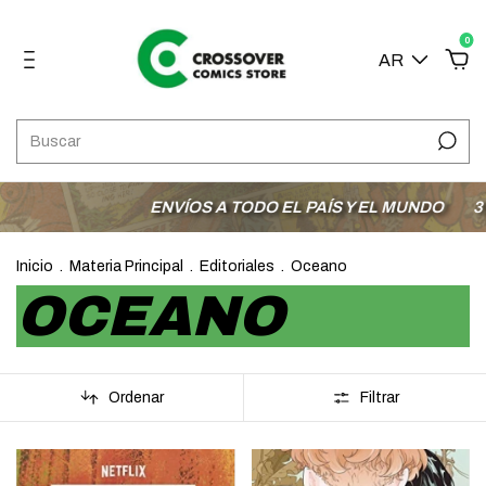
0
AR
ENVÍOS A TODO EL PAÍS Y EL MUNDO
3 CUOTA
Inicio
.
Materia Principal
.
Editoriales
.
Oceano
OCEANO
Ordenar
Filtrar