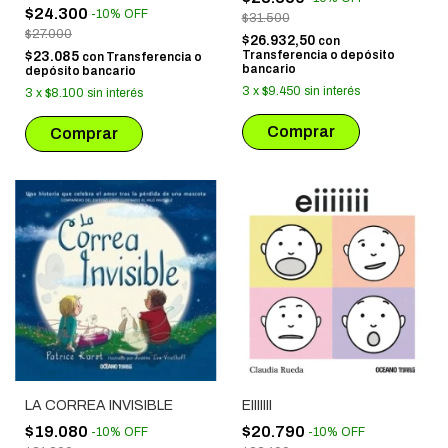
RESPLANDECIENTE
$24.300
-
10
%
OFF
$31.500
$27.000
$26.932,50
con
Transferencia o depósito
$23.085
con
Transferencia o
bancario
depósito bancario
3
x
$9.450
sin interés
3
x
$8.100
sin interés
LA CORREA INVISIBLE
EIIIIIII
$19.080
$20.790
-
10
%
OFF
-
10
%
OFF