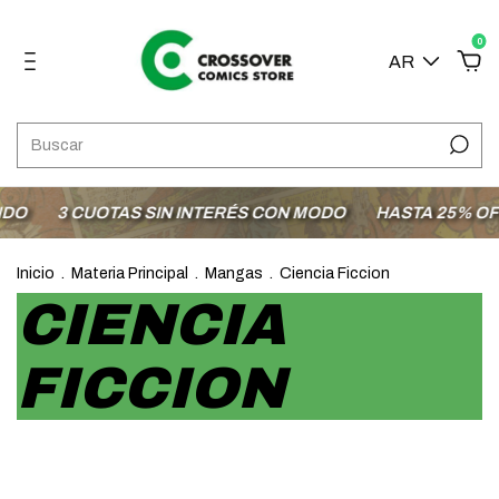
0
AR
DO
3 CUOTAS SIN INTERÉS CON MODO
HASTA 25% OFF 
Inicio
.
Materia Principal
.
Mangas
.
Ciencia Ficcion
CIENCIA
FICCION