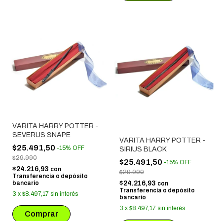
VARITA HARRY POTTER -
SEVERUS SNAPE
VARITA HARRY POTTER -
$25.491,50
-
15
%
OFF
SIRIUS BLACK
$29.990
$25.491,50
-
15
%
OFF
$24.216,93
con
$29.990
Transferencia o depósito
$24.216,93
bancario
con
Transferencia o depósito
3
x
$8.497,17
sin interés
bancario
3
x
$8.497,17
sin interés