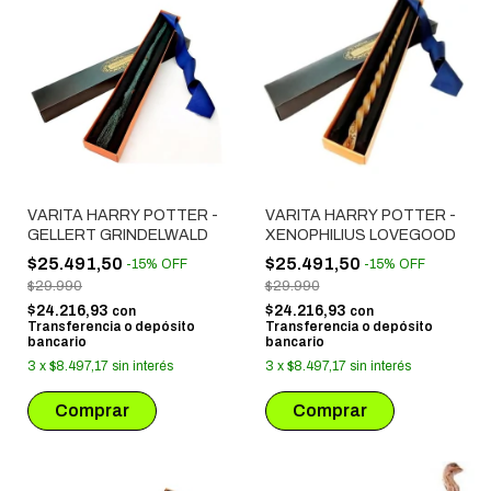
VARITA HARRY POTTER -
VARITA HARRY POTTER -
GELLERT GRINDELWALD
XENOPHILIUS LOVEGOOD
$25.491,50
$25.491,50
-
15
%
OFF
-
15
%
OFF
$29.990
$29.990
$24.216,93
$24.216,93
con
con
Transferencia o depósito
Transferencia o depósito
bancario
bancario
3
x
$8.497,17
sin interés
3
x
$8.497,17
sin interés