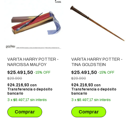
VARITA HARRY POTTER -
VARITA HARRY POTTER -
NARCISSA MALFOY
TINA GOLDSTEIN
$25.491,50
$25.491,50
-
15
%
OFF
-
15
%
OFF
$29.990
$29.990
$24.216,93
$24.216,93
con
con
Transferencia o depósito
Transferencia o depósito
bancario
bancario
3
x
$8.497,17
sin interés
3
x
$8.497,17
sin interés