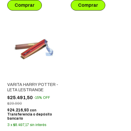
VARITA HARRY POTTER -
LETA LESTRANGE
$25.491,50
-
15
%
OFF
$29.990
$24.216,93
con
Transferencia o depósito
bancario
3
x
$8.497,17
sin interés