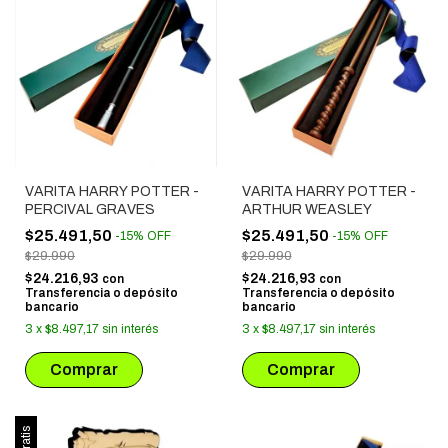
VARITA HARRY POTTER -
VARITA HARRY POTTER -
PERCIVAL GRAVES
ARTHUR WEASLEY
$25.491,50
$25.491,50
-
15
%
OFF
-
15
%
OFF
$29.990
$29.990
$24.216,93
$24.216,93
con
con
Transferencia o depósito
Transferencia o depósito
bancario
bancario
3
x
$8.497,17
sin interés
3
x
$8.497,17
sin interés