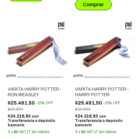
VARITA HARRY POTTER -
VARITA HARRY POTTER -
RON WEASLEY
HARRY POTTER
$25.491,50
$25.491,50
-
15
%
OFF
-
15
%
OFF
$29.990
$29.990
$24.216,93
$24.216,93
con
con
Transferencia o depósito
Transferencia o depósito
bancario
bancario
3
x
$8.497,17
sin interés
3
x
$8.497,17
sin interés