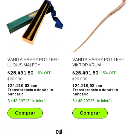
VARITA HARRY POTTER -
VARITA HARRY POTTER -
LUCIUS MALFOY
VIKTOR KRUM
$25.491,50
$25.491,50
-
15
%
OFF
-
15
%
OFF
$29.990
$29.990
$24.216,93
$24.216,93
con
con
Transferencia o depósito
Transferencia o depósito
bancario
bancario
3
x
$8.497,17
sin interés
3
x
$8.497,17
sin interés