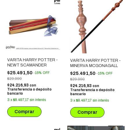
VARITA HARRY POTTER -
VARITA HARRY POTTER -
NEWT SCAMANDER
MINERVA MCGONAGALL
$25.491,50
$25.491,50
-
15
%
OFF
-
15
%
OFF
$29.990
$29.990
$24.216,93
con
$24.216,93
con
Transferencia o depósito
Transferencia o depósito
bancario
bancario
3
x
$8.497,17
sin interés
3
x
$8.497,17
sin interés