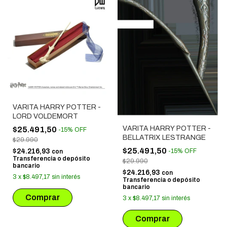
VARITA HARRY POTTER -
LORD VOLDEMORT
VARITA HARRY POTTER -
$25.491,50
-
15
%
OFF
BELLATRIX LESTRANGE
$29.990
$25.491,50
$24.216,93
-
15
%
OFF
con
Transferencia o depósito
$29.990
bancario
$24.216,93
con
3
x
$8.497,17
sin interés
Transferencia o depósito
bancario
3
x
$8.497,17
sin interés