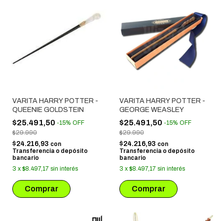
VARITA HARRY POTTER -
VARITA HARRY POTTER -
QUEENIE GOLDSTEIN
GEORGE WEASLEY
$25.491,50
$25.491,50
-
15
%
OFF
-
15
%
OFF
$29.990
$29.990
$24.216,93
$24.216,93
con
con
Transferencia o depósito
Transferencia o depósito
bancario
bancario
3
x
$8.497,17
sin interés
3
x
$8.497,17
sin interés