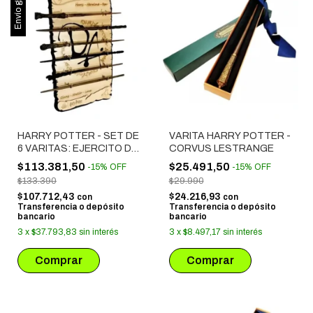
Envío gratis
HARRY POTTER - SET DE
VARITA HARRY POTTER -
6 VARITAS: EJERCITO DE
CORVUS LESTRANGE
DUMBLEDORE
$113.381,50
$25.491,50
-
15
%
OFF
-
15
%
OFF
$133.390
$29.990
$107.712,43
$24.216,93
con
con
Transferencia o depósito
Transferencia o depósito
bancario
bancario
3
x
$37.793,83
sin interés
3
x
$8.497,17
sin interés