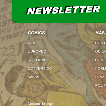
NEWSLETTER
COMICS
MÁS 
USA
CONT
EUROPEO
QUIE
NACIONAL
CÓMO
DC / VERTIGO
FORM
MARVEL
PLAZO
POLÍT
Medios de pago