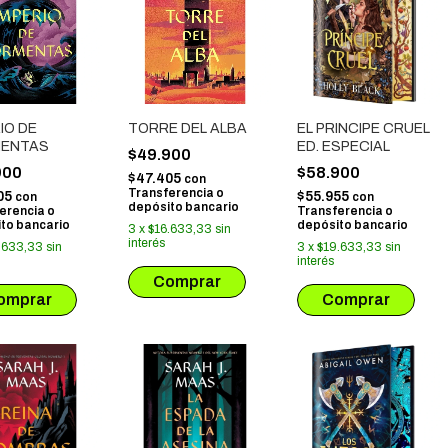
IO DE
TORRE DEL ALBA
EL PRINCIPE CRUEL
ENTAS
ED. ESPECIAL
$49.900
900
$58.900
$47.405
con
Transferencia o
05
$55.955
con
con
depósito bancario
erencia o
Transferencia o
to bancario
depósito bancario
3
x
$16.633,33
sin
interés
.633,33
sin
3
x
$19.633,33
sin
interés