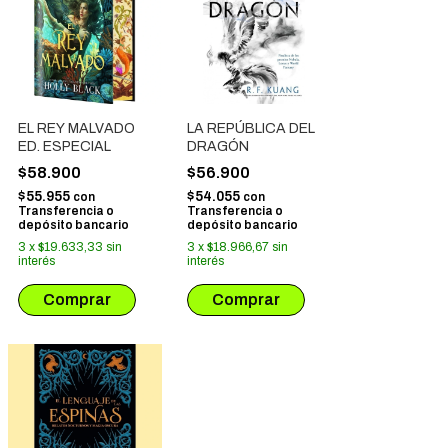
EL REY MALVADO
LA REPÚBLICA DEL
ED. ESPECIAL
DRAGÓN
$58.900
$56.900
$55.955
$54.055
con
con
Transferencia o
Transferencia o
depósito bancario
depósito bancario
3
x
$19.633,33
sin
3
x
$18.966,67
sin
interés
interés