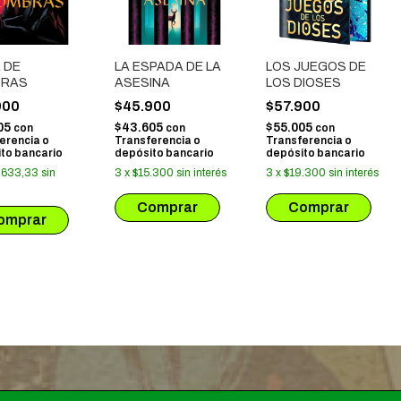
 DE
LA ESPADA DE LA
LOS JUEGOS DE
BRAS
ASESINA
LOS DIOSES
900
$45.900
$57.900
05
$43.605
$55.005
con
con
con
erencia o
Transferencia o
Transferencia o
to bancario
depósito bancario
depósito bancario
.633,33
sin
3
x
$15.300
sin interés
3
x
$19.300
sin interés