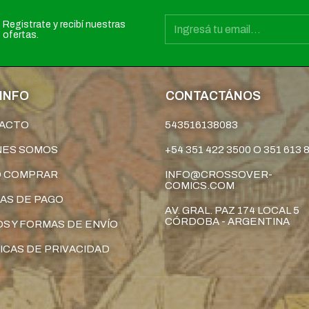
Registrate y recibí nuestras
ofertas.
INFO
CONTACTÁNOS
ACTO
543516138083
NES SOMOS
+54 351 422 3500 O 351 613 
 COMPRAR
INFO@CROSSOVER-
COMICS.COM
AS DE PAGO
AV. GRAL. PAZ 174 LOCAL 5
CÓRDOBA - ARGENTINA
S Y FORMAS DE ENVÍO
ICAS DE PRIVACIDAD