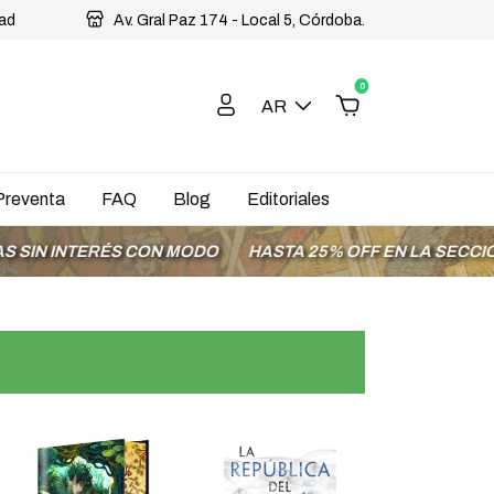
dad
Av. Gral Paz 174 - Local 5, Córdoba.
0
AR
Preventa
FAQ
Blog
Editoriales
INTERÉS CON MODO
HASTA 25% OFF EN LA SECCIÓN OFE