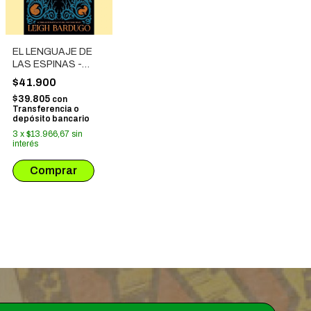
EL LENGUAJE DE
LAS ESPINAS -
RELATOS
$41.900
NOCTURNOS Y
$39.805
con
MAGIA OSCURA
Transferencia o
depósito bancario
3
x
$13.966,67
sin
interés