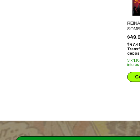
REINA
SOM
$49.
$47.4
Transf
depósi
3
x
$16
interés