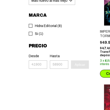
MARCA
Hidra Editorial (8)
IMPER
Si (1)
TORM
$49.
PRECIO
$47.4
Transf
depósi
Desde
Hasta
3
x
$16
interés
Aplicar