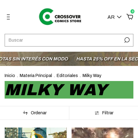
0
AR
RÉS CON MODO
HASTA 25% OFF EN LA SECCIÓN OFERTAS
Inicio
.
Materia Principal
.
Editoriales
.
Milky Way
MILKY WAY
Ordenar
Filtrar