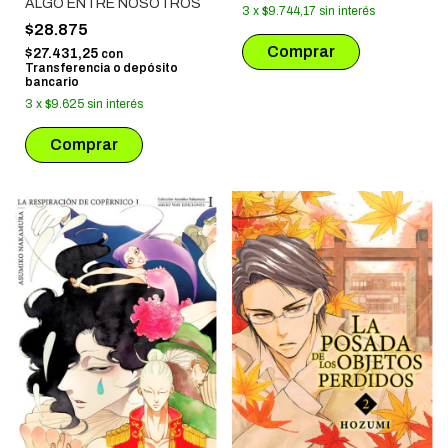
ALGO ENTRE NOSOTROS
3
x
$9.744,17
sin interés
$28.875
$27.431,25
con
Transferencia o depósito
bancario
3
x
$9.625
sin interés