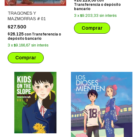
$26.229,50
con
Transferencia o depósito
bancario
TRAGONES Y
3
x
$9.203,33
sin interés
MAZMORRAS # 01
$27.500
$26.125
con
Transferencia o
depósito bancario
3
x
$9.166,67
sin interés