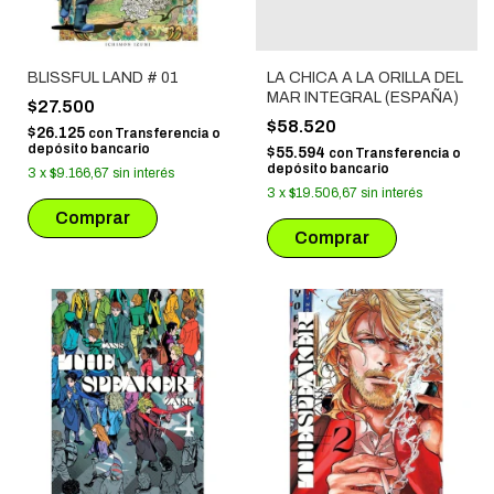
BLISSFUL LAND # 01
LA CHICA A LA ORILLA DEL
MAR INTEGRAL (ESPAÑA)
$27.500
$58.520
$26.125
con
Transferencia o
depósito bancario
$55.594
con
Transferencia o
depósito bancario
3
x
$9.166,67
sin interés
3
x
$19.506,67
sin interés