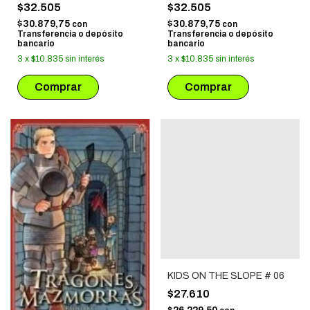
$32.505
$32.505
$30.879,75
$30.879,75
con
con
Transferencia o depósito
Transferencia o depósito
bancario
bancario
3
x
$10.835
sin interés
3
x
$10.835
sin interés
KIDS ON THE SLOPE # 06
$27.610