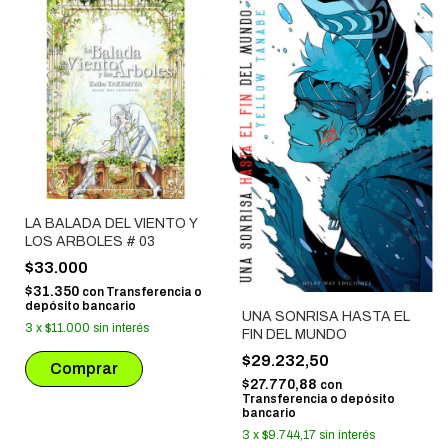
LA BALADA DEL VIENTO Y
LOS ARBOLES # 03
$33.000
$31.350
con
Transferencia o
depósito bancario
UNA SONRISA HASTA EL
3
x
$11.000
sin interés
FIN DEL MUNDO
$29.232,50
$27.770,88
con
Transferencia o depósito
bancario
3
x
$9.744,17
sin interés