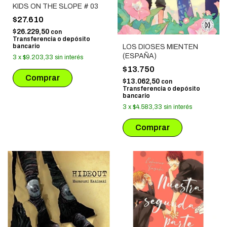
KIDS ON THE SLOPE # 03
$27.610
$26.229,50
con
Transferencia o depósito
bancario
LOS DIOSES MIENTEN
(ESPAÑA)
3
x
$9.203,33
sin interés
$13.750
$13.062,50
con
Transferencia o depósito
bancario
3
x
$4.583,33
sin interés