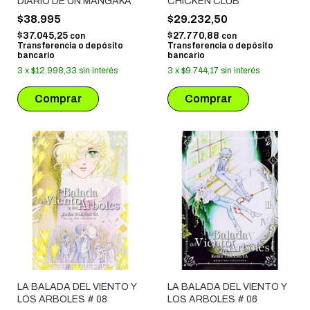
DIARIO DE UN MANGAKA
CHICKEN CLUB
$38.995
$29.232,50
$37.045,25
$27.770,88
con
con
Transferencia o depósito
Transferencia o depósito
bancario
bancario
3
x
$12.998,33
sin interés
3
x
$9.744,17
sin interés
LA BALADA DEL VIENTO Y
LA BALADA DEL VIENTO Y
LOS ARBOLES # 08
LOS ARBOLES # 06