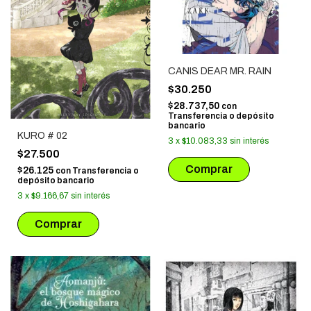
CANIS DEAR MR. RAIN
$30.250
$28.737,50
con
Transferencia o depósito
bancario
KURO # 02
3
x
$10.083,33
sin interés
$27.500
$26.125
con
Transferencia o
depósito bancario
3
x
$9.166,67
sin interés