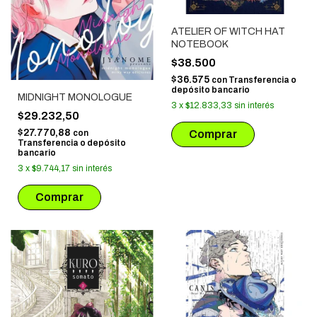
ATELIER OF WITCH HAT
NOTEBOOK
$38.500
$36.575
con
Transferencia o
depósito bancario
MIDNIGHT MONOLOGUE
3
x
$12.833,33
sin interés
$29.232,50
$27.770,88
con
Transferencia o depósito
bancario
3
x
$9.744,17
sin interés