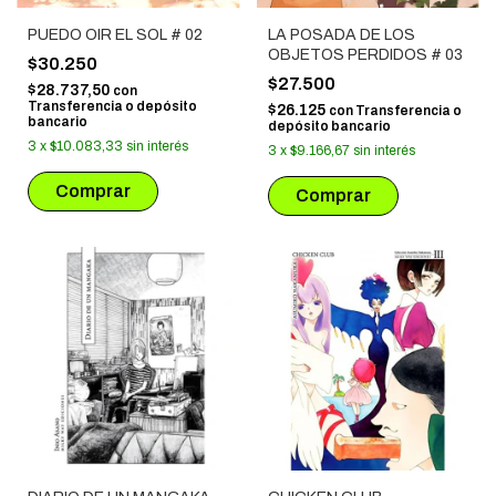
PUEDO OIR EL SOL # 02
LA POSADA DE LOS
OBJETOS PERDIDOS # 03
$30.250
$27.500
$28.737,50
con
Transferencia o depósito
$26.125
con
Transferencia o
bancario
depósito bancario
3
x
$10.083,33
sin interés
3
x
$9.166,67
sin interés