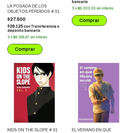
bancario
LA POSADA DE LOS
3
x
$9.203,33
sin interés
OBJETOS PERDIDOS # 01
$27.500
$26.125
con
Transferencia o
depósito bancario
3
x
$9.166,67
sin interés
KIDS ON THE SLOPE # 01
EL VERANO EN QUE