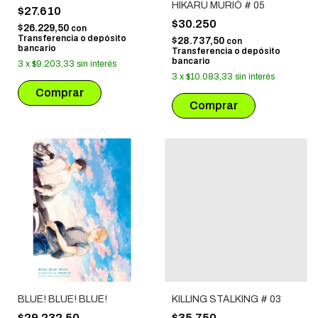
HIKARU MURIÓ # 05
$27.610
$30.250
$26.229,50
con
Transferencia o depósito
$28.737,50
con
bancario
Transferencia o depósito
bancario
3
x
$9.203,33
sin interés
3
x
$10.083,33
sin interés
BLUE! BLUE! BLUE!
KILLING STALKING # 03
$29.232,50
$35.750