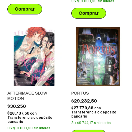
3
x
$10.083,33
sin interés
AFTERIMAGE SLOW
PORTUS
MOTION
$29.232,50
$30.250
$27.770,88
con
Transferencia o depósito
$28.737,50
con
bancario
Transferencia o depósito
bancario
3
x
$9.744,17
sin interés
3
x
$10.083,33
sin interés