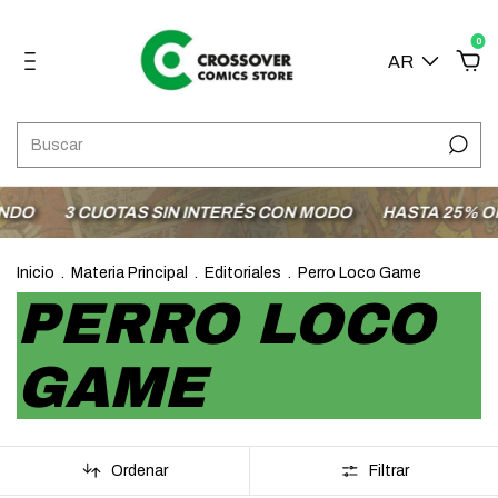
0
AR
DO
3 CUOTAS SIN INTERÉS CON MODO
HASTA 25% OFF
Inicio
.
Materia Principal
.
Editoriales
.
Perro Loco Game
PERRO LOCO
GAME
Ordenar
Filtrar