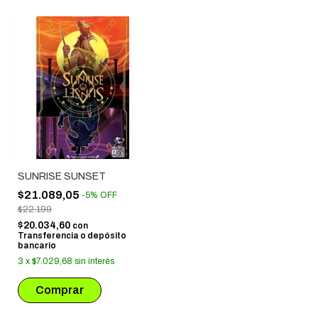
SUNRISE SUNSET
$21.089,05
-
5
%
OFF
$22.199
$20.034,60
con
Transferencia o depósito
bancario
3
x
$7.029,68
sin interés