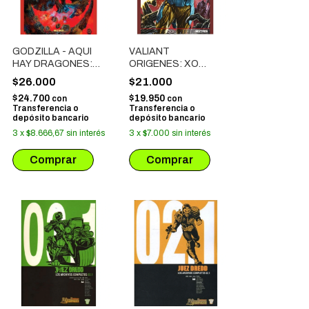
GODZILLA - AQUI
VALIANT
HAY DRAGONES:
ORIGENES: XO
HIJOS DE
MANOWAR
$26.000
$21.000
GIGANTES
$24.700
$19.950
con
con
Transferencia o
Transferencia o
depósito bancario
depósito bancario
3
x
$8.666,67
sin interés
3
x
$7.000
sin interés