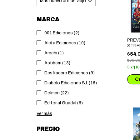
MARCA
001 Ediciones (2)
PREV
Aleta Ediciones (10)
STRE
ENCI
Arechi (1)
$54.
GUER
$60.0
MUND
Astiberri (13)
3
x
$18
Desfiladero Ediciones (9)
Diabolo Ediciones S.l. (16)
Dolmen (22)
Editorial Guadal (6)
Ver más
PRECIO