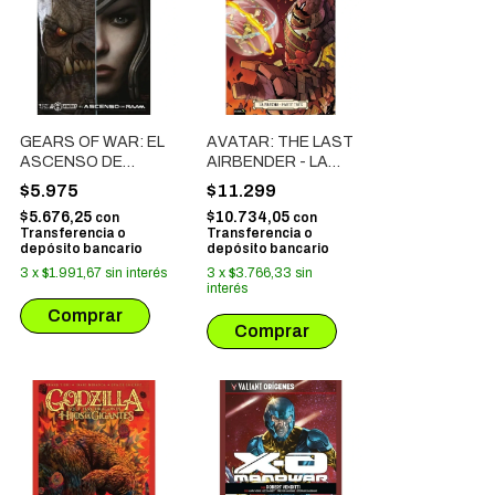
GEARS OF WAR: EL
AVATAR: THE LAST
ASCENSO DE
AIRBENDER - LA
RAAM # 02
BRECHA # 03
$5.975
$11.299
$5.676,25
$10.734,05
con
con
Transferencia o
Transferencia o
depósito bancario
depósito bancario
3
x
$1.991,67
sin interés
3
x
$3.766,33
sin
interés