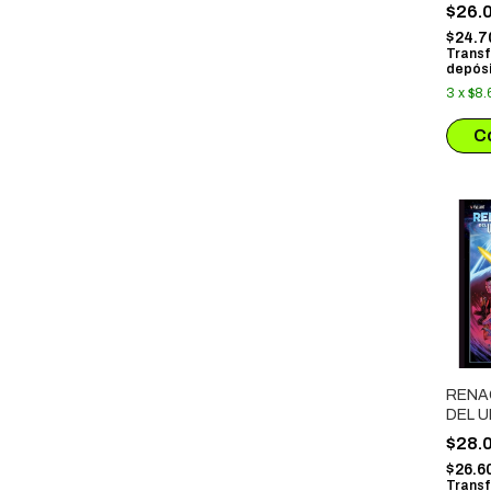
SUSP
$26.
TERR
$24.7
Transf
depósi
3
x
$8.
RENA
DEL 
VALI
$28.
$26.6
Transf