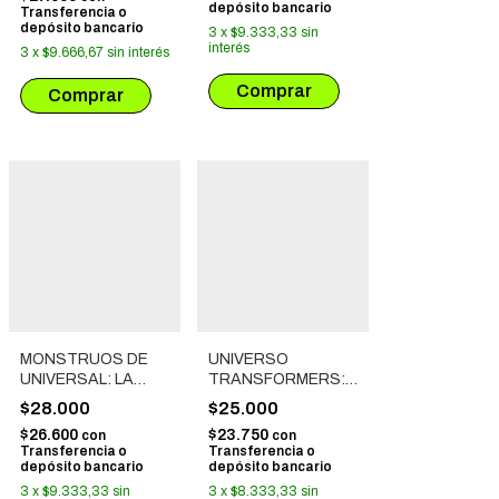
depósito bancario
Transferencia o
depósito bancario
3
x
$9.333,33
sin
interés
3
x
$9.666,67
sin interés
MONSTRUOS DE
UNIVERSO
UNIVERSAL: LA
TRANSFORMERS:
MOMIA
G.I JOE # 01: ¡LA
$28.000
$25.000
COBRA ATACA!
$26.600
$23.750
con
con
Transferencia o
Transferencia o
depósito bancario
depósito bancario
3
x
$9.333,33
sin
3
x
$8.333,33
sin