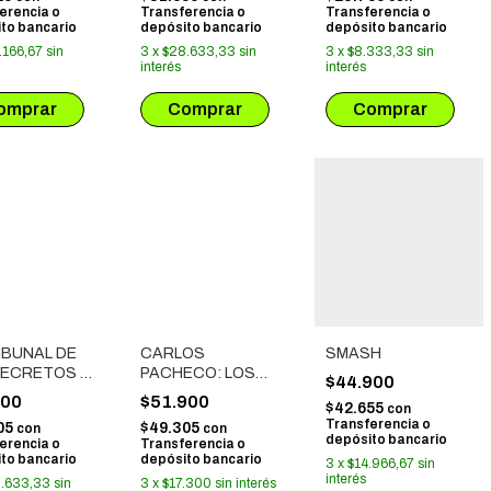
erencia o
Transferencia o
Transferencia o
to bancario
depósito bancario
depósito bancario
.166,67
sin
3
x
$28.633,33
sin
3
x
$8.333,33
sin
interés
interés
IBUNAL DE
CARLOS
SMASH
SECRETOS #
PACHECO: LOS
$44.900
AÑOS DE FORUM
900
$51.900
$42.655
con
Transferencia o
05
$49.305
con
con
depósito bancario
erencia o
Transferencia o
to bancario
depósito bancario
3
x
$14.966,67
sin
interés
.633,33
sin
3
x
$17.300
sin interés