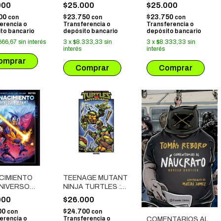
ENSE Y
VALIANT
SANGRE
000
$25.000
$25.000
OR
00
$23.750
$23.750
con
con
con
erencia o
Transferencia o
Transferencia o
to bancario
depósito bancario
depósito bancario
666,67
sin interés
3
x
$8.333,33
sin
3
x
$8.333,33
sin
interés
interés
CIMIENTO
TEENAGE MUTANT
UNIVERSO
NINJA TURTLES :
ANT
ESPECIAL 40
000
$26.000
ANIVERSARIO
00
$24.700
con
con
erencia o
Transferencia o
COMENTARIOS AL