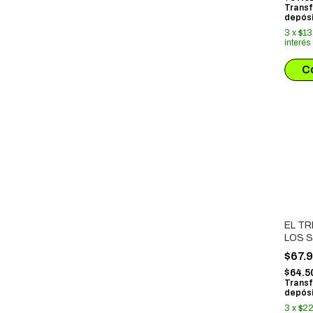
Transf
depósi
3
x
$13
interés
EL TR
LOS 
01
$67.
$64.5
Transf
depósi
3
x
$22