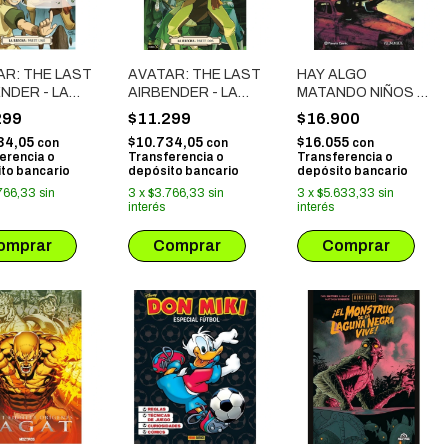
AR: THE LAST
AVATAR: THE LAST
HAY ALGO
NDER - LA
AIRBENDER - LA
MATANDO NIÑOS #
HA # 01
BRECHA # 02
07
299
$11.299
$16.900
34,05
$10.734,05
$16.055
con
con
con
erencia o
Transferencia o
Transferencia o
to bancario
depósito bancario
depósito bancario
766,33
sin
3
x
$3.766,33
sin
3
x
$5.633,33
sin
interés
interés