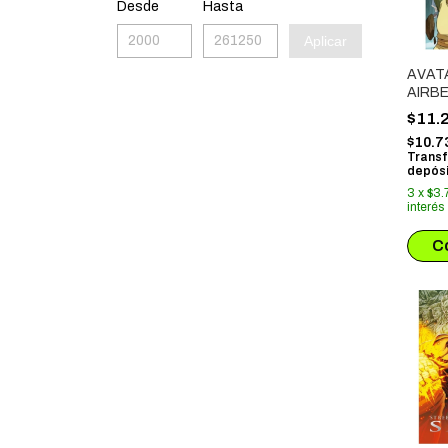
Desde
Hasta
Aplicar
AVAT
AIRBE
BREC
$11.
$10.7
Transf
depósi
3
x
$3.
interés