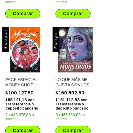
interés
interés
Envío gratis
Envío gratis
PACK ESPECIAL
LO QUE MÁS ME
MONEY SHOT
GUSTA SON LOS
OBRA COMPLETA
MONSTRUOS # 01
$100.127,50
$169.592,50
$95.121,13
$161.112,88
con
con
Transferencia o
Transferencia o
depósito bancario
depósito bancario
3
x
$33.375,83
sin
3
x
$56.530,83
sin
interés
interés