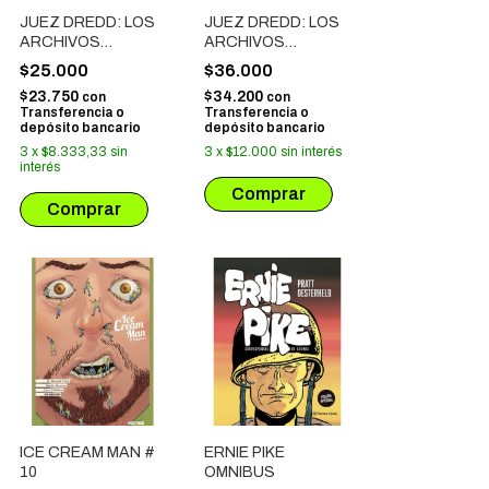
JUEZ DREDD: LOS
JUEZ DREDD: LOS
ARCHIVOS
ARCHIVOS
COMPLETOS 03.1 -
COMPLETOS 02.1 -
$25.000
$36.000
03.2
02.2 - 02.3
$23.750
$34.200
con
con
Transferencia o
Transferencia o
depósito bancario
depósito bancario
3
x
$8.333,33
sin
3
x
$12.000
sin interés
interés
ICE CREAM MAN #
ERNIE PIKE
10
OMNIBUS