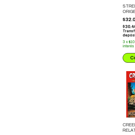
STRE
ORIG
$32.
$30.4
Transf
depósi
3
x
$10
interés
CREE
RELA