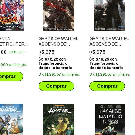
ENTA -
GEARS OF WAR: EL
GEARS OF WAR: EL
ET FIGHTER:
ASCENSO DE
ASCENSO DE
CLOPEDIA DE
RAAM # 01
RAAM # 03
000
$5.975
$5.975
-
10
%
OFF
REROS
00
$5.676,25
$5.676,25
con
con
IALES
Transferencia o
Transferencia o
.000
sin interés
depósito bancario
depósito bancario
3
x
$1.991,67
sin interés
3
x
$1.991,67
sin interés