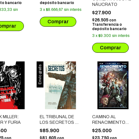
to bancario
depósito bancario
NÁUCRATO
333,33
sin
3
x
$8.666,67
sin interés
$27.900
$26.505
con
Transferencia o
depósito bancario
3
x
$9.300
sin interés
Envío gratis
 MILLER:
EL TRIBUNAL DE
CAMINO AL
R Y FURIA
LOS SECRETOS #
RENACIMIENTO
02
DEL UNIVERSO
500
$85.900
$25.000
VALIANT
25
$81.605
$23.750
con
con
con