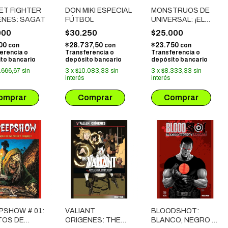
ET FIGHTER
DON MIKI ESPECIAL
MONSTRUOS DE
ENES: SAGAT
FÚTBOL
UNIVERSAL: ¡EL
MONSTRUO DE LA
000
$30.250
$25.000
LAGUNA NEGRA
00
$28.737,50
$23.750
con
con
con
VIVE!
erencia o
Transferencia o
Transferencia o
to bancario
depósito bancario
depósito bancario
.666,67
sin
3
x
$10.083,33
sin
3
x
$8.333,33
sin
interés
interés
PSHOW # 01:
VALIANT
BLOODSHOT:
TOS DE
ORIGENES: THE
BLANCO, NEGRO Y