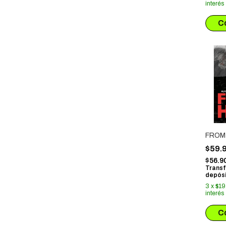
interés
FROM
$59.
$56.9
Transf
depósi
3
x
$19
interés