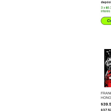
depósi
3
x
$9.
interés
FRANK
HONO
$39.
$37.5