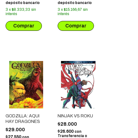
depósito bancario
depósito bancario
3
x
$8.333,33
sin
3
x
$15.166,67
sin
interés
interés
GODZILLA: AQUI
NINJAK VS ROKU
HAY DRAGONES
$28.000
$29.000
$26.600
con
Transferencia o
$27.550
con