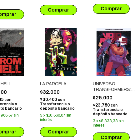
 HELL
LA PARCELA
UNIVERSO
TRANSFORMERS:
900
$32.000
VOID RIVALS # 03
$25.000
05
$30.400
con
con
LA LLAVE DEL
erencia o
Transferencia o
$23.750
con
VECTOR THETA
to bancario
depósito bancario
Transferencia o
depósito bancario
.966,67
sin
3
x
$10.666,67
sin
interés
3
x
$8.333,33
sin
interés