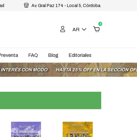
dad
Av. Gral Paz 174 - Local 5, Córdoba.
0
AR
Preventa
FAQ
Blog
Editoriales
ÉS CON MODO
HASTA 25% OFF EN LA SECCIÓN OFERTAS