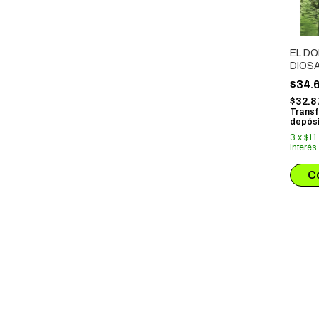
EL DO
DIOSA
REDE
$34.
$32.
Transf
depósi
3
x
$11
interés