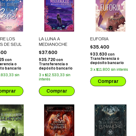
RE LOS
LA LUNA A
EUFORIA
S DE SEUL
MEDIANOCHE
$35.400
500
$37.600
$33.630
con
Transferencia o
25
$35.720
con
con
depósito bancario
erencia o
Transferencia o
to bancario
depósito bancario
3
x
$11.800
sin interés
.833,33
sin
3
x
$12.533,33
sin
interés