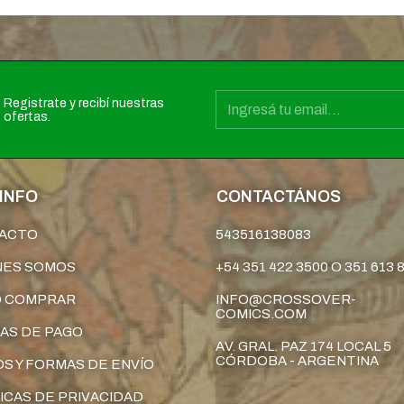
Registrate y recibí nuestras
ofertas.
INFO
CONTACTÁNOS
ACTO
543516138083
NES SOMOS
+54 351 422 3500 O 351 613 
 COMPRAR
INFO@CROSSOVER-
COMICS.COM
AS DE PAGO
AV. GRAL. PAZ 174 LOCAL 5
CÓRDOBA - ARGENTINA
S Y FORMAS DE ENVÍO
ICAS DE PRIVACIDAD