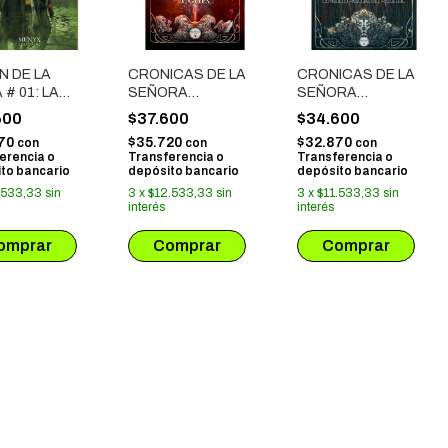
N DE LA
CRONICAS DE LA
CRONICAS DE LA
 # 01: LA
SEÑORA
SEÑORA
NCION
LUNAMORE # 02
LUNAMORE # 01
600
$37.600
$34.600
870
$35.720
$32.870
con
con
con
erencia o
Transferencia o
Transferencia o
to bancario
depósito bancario
depósito bancario
.533,33
sin
3
x
$12.533,33
sin
3
x
$11.533,33
sin
interés
interés