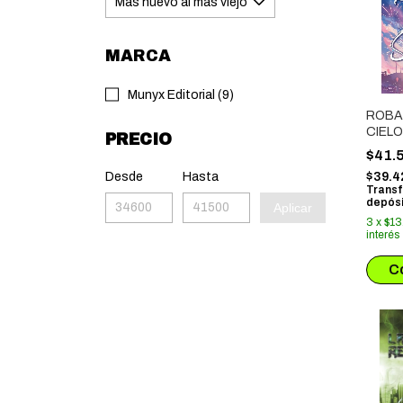
MARCA
Munyx Editorial (9)
ROBA
CIELO
PRECIO
$41.
Desde
Hasta
$39.4
Transf
depósi
Aplicar
3
x
$13
interés