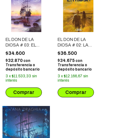
EL DON DE LA
EL DON DE LA
DIOSA # 03: EL
DIOSA # 02: LA
CASTIGO
HUIDA
$34.600
$36.500
$32.870
$34.675
con
con
Transferencia o
Transferencia o
depósito bancario
depósito bancario
3
x
$11.533,33
sin
3
x
$12.166,67
sin
interés
interés