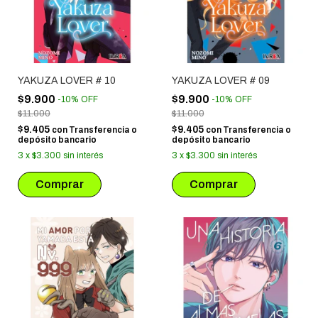
YAKUZA LOVER # 10
YAKUZA LOVER # 09
$9.900
$9.900
-
10
%
OFF
-
10
%
OFF
$11.000
$11.000
$9.405
$9.405
con
Transferencia o
con
Transferencia o
depósito bancario
depósito bancario
3
x
$3.300
sin interés
3
x
$3.300
sin interés