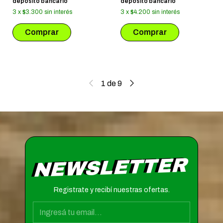
depósito bancario
depósito bancario
3
x
$3.300
sin interés
3
x
$4.200
sin interés
1
de
9
NEWSLETTER
Registrate y recibí nuestras ofertas.