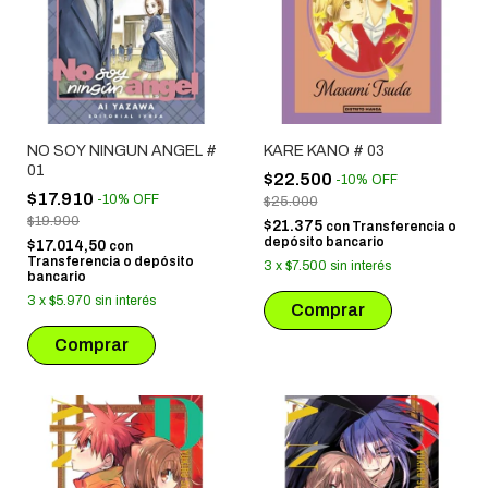
NO SOY NINGUN ANGEL #
KARE KANO # 03
01
$22.500
-
10
%
OFF
$17.910
-
10
%
OFF
$25.000
$19.900
$21.375
con
Transferencia o
depósito bancario
$17.014,50
con
Transferencia o depósito
3
x
$7.500
sin interés
bancario
3
x
$5.970
sin interés