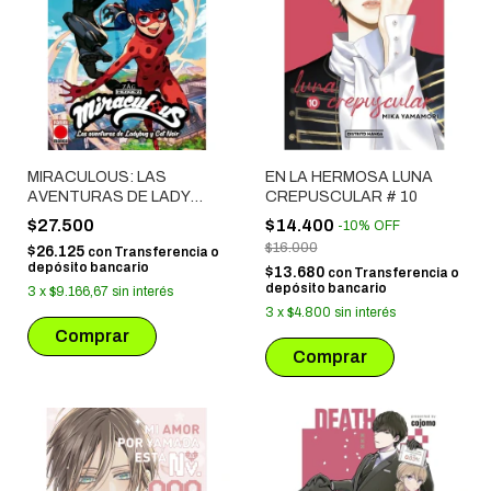
MIRACULOUS: LAS
EN LA HERMOSA LUNA
AVENTURAS DE LADY
CREPUSCULAR # 10
BUG Y CAT NOIR # 01
$27.500
$14.400
-
10
%
OFF
$16.000
$26.125
con
Transferencia o
depósito bancario
$13.680
con
Transferencia o
depósito bancario
3
x
$9.166,67
sin interés
3
x
$4.800
sin interés