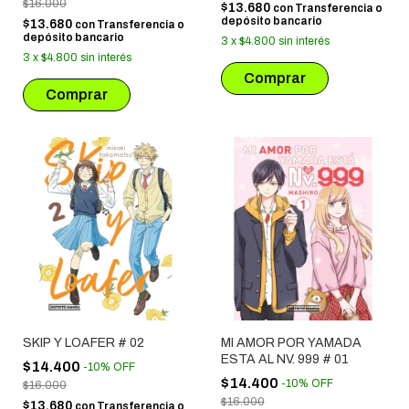
$16.000
$13.680
con
Transferencia o
depósito bancario
$13.680
con
Transferencia o
depósito bancario
3
x
$4.800
sin interés
3
x
$4.800
sin interés
SKIP Y LOAFER # 02
MI AMOR POR YAMADA
ESTA AL NV. 999 # 01
$14.400
-
10
%
OFF
$14.400
-
10
%
OFF
$16.000
$16.000
$13.680
con
Transferencia o