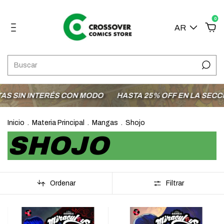
0
AR
NTERÉS CON MODO
HASTA 25% OFF EN LA SECCIÓN OFER
Inicio
.
Materia Principal
.
Mangas
.
Shojo
SHOJO
Ordenar
Filtrar