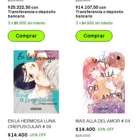
$29.500
$16.500
$25.222,50
$14.107,50
con
con
Transferencia o depósito
Transferencia o depósito
bancario
bancario
3
x
$8.850
sin interés
3
x
$4.950
sin interés
EN LA HERMOSA LUNA
MAS ALLA DEL AMOR # 04
CREPUSCULAR # 05
$14.400
-
10
%
OFF
$14.400
-
10
%
OFF
$16.000