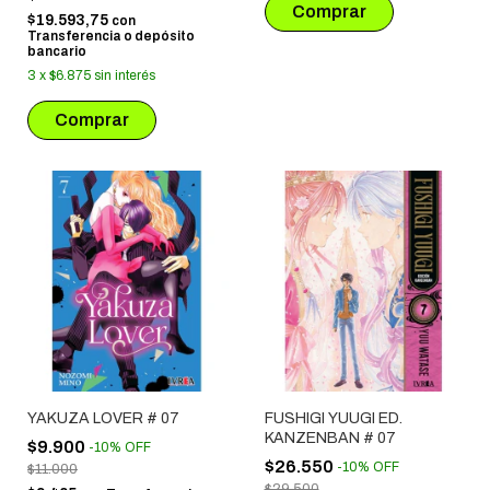
$19.593,75
con
Transferencia o depósito
bancario
3
x
$6.875
sin interés
YAKUZA LOVER # 07
FUSHIGI YUUGI ED.
KANZENBAN # 07
$9.900
-
10
%
OFF
$26.550
-
10
%
OFF
$11.000
$29.500