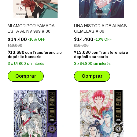
MI AMOR POR YAMADA
UNA HISTORIA DE ALMAS
ESTA AL NV. 999 # 06
GEMELAS # 06
$14.400
$14.400
-
10
%
OFF
-
10
%
OFF
$16.000
$16.000
$13.680
$13.680
con
Transferencia o
con
Transferencia o
depósito bancario
depósito bancario
3
x
$4.800
sin interés
3
x
$4.800
sin interés