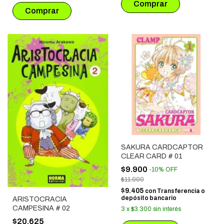
SAKURA CARDCAPTOR
CLEAR CARD # 01
$9.900
-
10
%
OFF
$11.000
$9.405
con
Transferencia o
depósito bancario
ARISTOCRACIA
CAMPESINA # 02
3
x
$3.300
sin interés
$20.625