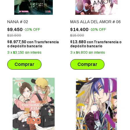
NANA # 02
MAS ALLA DEL AMOR # 06
$9.450
$14.400
-
10
%
OFF
-
10
%
OFF
$10.500
$16.000
$8.977,50
$13.680
con
Transferencia
con
Transferencia o
o depósito bancario
depósito bancario
3
x
$3.150
sin interés
3
x
$4.800
sin interés