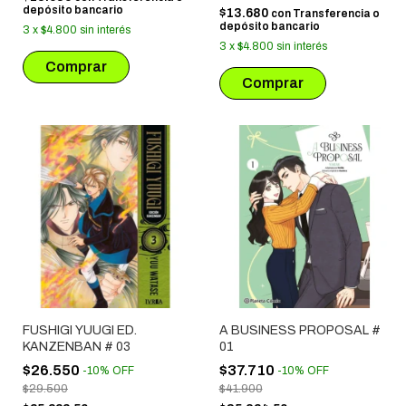
depósito bancario
$13.680
con
Transferencia o
depósito bancario
3
x
$4.800
sin interés
3
x
$4.800
sin interés
FUSHIGI YUUGI ED.
A BUSINESS PROPOSAL #
KANZENBAN # 03
01
$26.550
$37.710
-
10
%
OFF
-
10
%
OFF
$29.500
$41.900