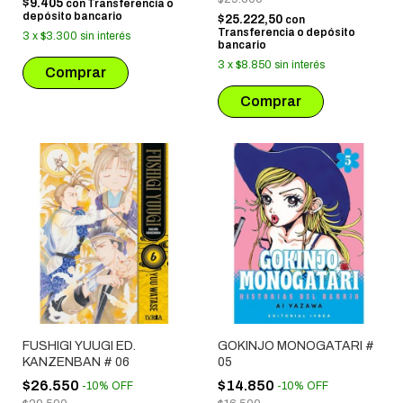
$9.405
con
Transferencia o
depósito bancario
$25.222,50
con
Transferencia o depósito
3
x
$3.300
sin interés
bancario
3
x
$8.850
sin interés
FUSHIGI YUUGI ED.
GOKINJO MONOGATARI #
KANZENBAN # 06
05
$26.550
$14.850
-
10
%
OFF
-
10
%
OFF