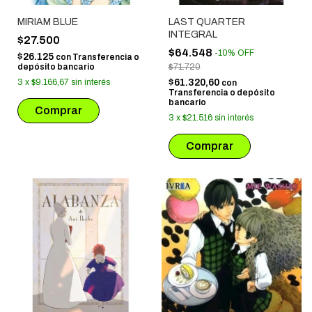
MIRIAM BLUE
LAST QUARTER
INTEGRAL
$27.500
$64.548
-
10
%
OFF
$26.125
con
Transferencia o
depósito bancario
$71.720
3
x
$9.166,67
sin interés
$61.320,60
con
Transferencia o depósito
bancario
3
x
$21.516
sin interés