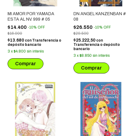
MI AMOR POR YAMADA
DN ANGEL KANZENBAN #
ESTA AL NV. 999 # 05
08
$14.400
$26.550
-
10
%
OFF
-
10
%
OFF
$16.000
$29.500
$13.680
$25.222,50
con
Transferencia o
con
depósito bancario
Transferencia o depósito
bancario
3
x
$4.800
sin interés
3
x
$8.850
sin interés