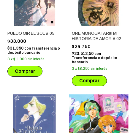
PUEDO OIR EL SOL # 05
ORE MONOGATARI!! MI
HISTORIA DE AMOR # 02
$33.000
$24.750
$31.350
con
Transferencia o
depósito bancario
$23.512,50
con
Transferencia o depósito
3
x
$11.000
sin interés
bancario
3
x
$8.250
sin interés