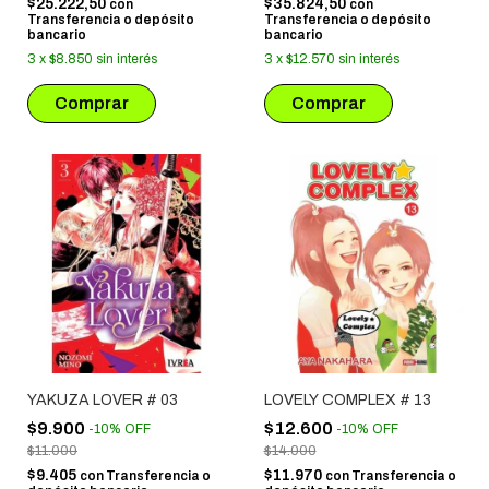
$25.222,50
$35.824,50
con
con
Transferencia o depósito
Transferencia o depósito
bancario
bancario
3
x
$8.850
sin interés
3
x
$12.570
sin interés
YAKUZA LOVER # 03
LOVELY COMPLEX # 13
$9.900
$12.600
-
10
%
OFF
-
10
%
OFF
$11.000
$14.000
$9.405
$11.970
con
Transferencia o
con
Transferencia o