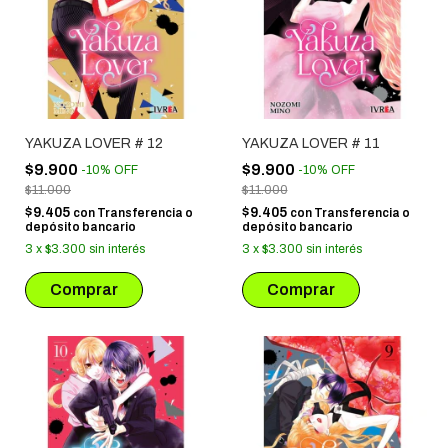
YAKUZA LOVER # 12
YAKUZA LOVER # 11
$9.900
$9.900
-
10
%
OFF
-
10
%
OFF
$11.000
$11.000
$9.405
$9.405
con
Transferencia o
con
Transferencia o
depósito bancario
depósito bancario
3
x
$3.300
sin interés
3
x
$3.300
sin interés