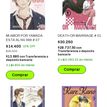
MI AMOR POR YAMADA
DEATH OR MARRIAGE # 01
ESTA AL NV. 999 # 07
$30.250
$14.400
-
10
%
OFF
$28.737,50
con
$16.000
Transferencia o depósito
bancario
$13.680
con
Transferencia o
3
x
$10.083,33
sin interés
depósito bancario
3
x
$4.800
sin interés