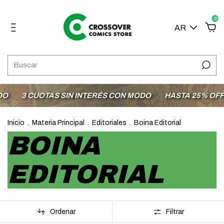
0
AR
3 CUOTAS SIN INTERÉS CON MODO
HASTA 25% OFF E
Inicio
.
Materia Principal
.
Editoriales
.
Boina Editorial
BOINA
EDITORIAL
Ordenar
Filtrar