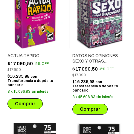
ACTUA RAPIDO
DATOS NO OPINIONES:
SEXO Y OTRAS
$17.090,50
-
5
%
OFF
CHANCHADAS
$17.090,50
-
5
%
OFF
$17.990
$17.990
$16.235,98
con
Transferencia o depósito
$16.235,98
con
bancario
Transferencia o depósito
bancario
3
x
$5.696,83
sin interés
3
x
$5.696,83
sin interés