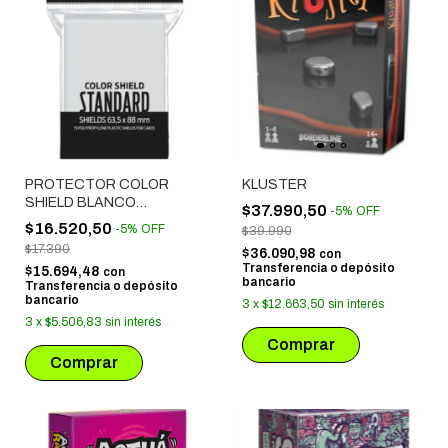
PROTECTOR COLOR
KLUSTER
SHIELD BLANCO
$37.990,50
-
5
%
OFF
STANDARD (63.5X88 MM)
$16.520,50
-
5
%
OFF
$39.990
75 UNIDADES
$17.390
$36.090,98
con
Transferencia o depósito
$15.694,48
con
bancario
Transferencia o depósito
bancario
3
x
$12.663,50
sin interés
3
x
$5.506,83
sin interés