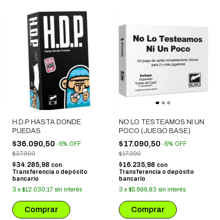
H.D.P HASTA DONDE
NO LO TESTEAMOS NI UN
PUEDAS
POCO (JUEGO BASE)
$36.090,50
$17.090,50
-
5
%
OFF
-
5
%
OFF
$37.990
$17.990
$34.285,98
$16.235,98
con
con
Transferencia o depósito
Transferencia o depósito
bancario
bancario
3
x
$12.030,17
sin interés
3
x
$5.696,83
sin interés