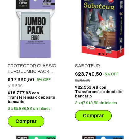
PROTECTOR CLASSIC
SABOTEUR
EURO JUMBO PACK
$23.740,50
-
5
%
OFF
(59X92 MM) 250 UNIDADES
$17.660,50
-
5
%
OFF
$24.990
$18.590
$22.553,48
con
Transferencia o depósito
$16.777,48
con
bancario
Transferencia o depósito
bancario
3
x
$7.913,50
sin interés
3
x
$5.886,83
sin interés