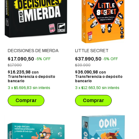
DECISIONES DE MIERDA
LITTLE SECRET
$17.090,50
$37.990,50
-
5
%
OFF
-
5
%
OFF
$17.990
$39.990
$16.235,98
$36.090,98
con
con
Transferencia o depósito
Transferencia o depósito
bancario
bancario
3
x
$5.696,83
sin interés
3
x
$12.663,50
sin interés