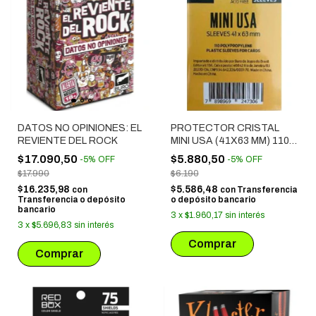
DATOS NO OPINIONES: EL
PROTECTOR CRISTAL
REVIENTE DEL ROCK
MINI USA (41X63 MM) 110
UNIDADES
$17.090,50
$5.880,50
-
5
%
OFF
-
5
%
OFF
$17.990
$6.190
$16.235,98
$5.586,48
con
con
Transferencia
Transferencia o depósito
o depósito bancario
bancario
3
x
$1.960,17
sin interés
3
x
$5.696,83
sin interés