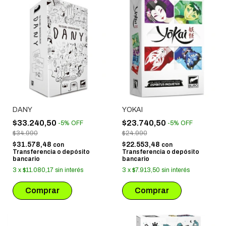
DANY
YOKAI
$33.240,50
$23.740,50
-
5
%
OFF
-
5
%
OFF
$34.990
$24.990
$31.578,48
$22.553,48
con
con
Transferencia o depósito
Transferencia o depósito
bancario
bancario
3
x
$11.080,17
sin interés
3
x
$7.913,50
sin interés