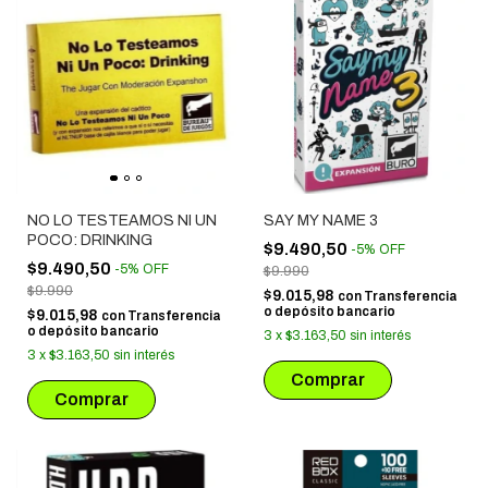
NO LO TESTEAMOS NI UN
SAY MY NAME 3
POCO: DRINKING
$9.490,50
-
5
%
OFF
$9.490,50
-
5
%
OFF
$9.990
$9.990
$9.015,98
con
Transferencia
o depósito bancario
$9.015,98
con
Transferencia
o depósito bancario
3
x
$3.163,50
sin interés
3
x
$3.163,50
sin interés