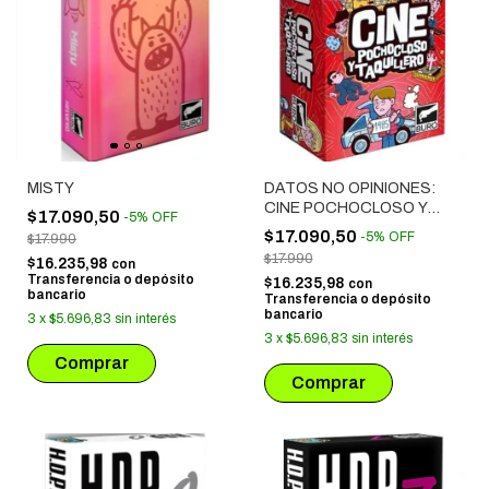
MISTY
DATOS NO OPINIONES:
CINE POCHOCLOSO Y
$17.090,50
-
5
%
OFF
TAQUILLERO
$17.090,50
-
5
%
OFF
$17.990
$17.990
$16.235,98
con
Transferencia o depósito
$16.235,98
con
bancario
Transferencia o depósito
bancario
3
x
$5.696,83
sin interés
3
x
$5.696,83
sin interés