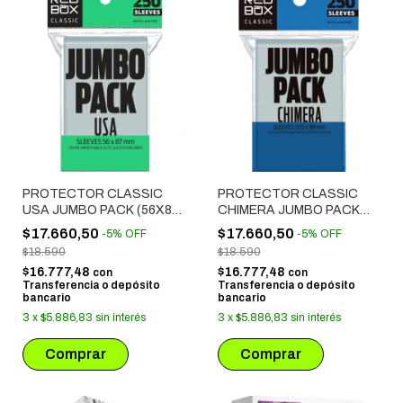
PROTECTOR CLASSIC
PROTECTOR CLASSIC
USA JUMBO PACK (56X87
CHIMERA JUMBO PACK
MM) 250 UNIDADES
(57.5X89 MM) 250
$17.660,50
$17.660,50
-
5
%
OFF
-
5
%
OFF
UNIDADES
$18.590
$18.590
$16.777,48
$16.777,48
con
con
Transferencia o depósito
Transferencia o depósito
bancario
bancario
3
x
$5.886,83
sin interés
3
x
$5.886,83
sin interés