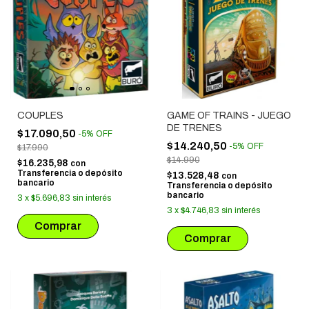
COUPLES
GAME OF TRAINS - JUEGO
DE TRENES
$17.090,50
-
5
%
OFF
$14.240,50
-
5
%
OFF
$17.990
$14.990
$16.235,98
con
Transferencia o depósito
$13.528,48
con
bancario
Transferencia o depósito
bancario
3
x
$5.696,83
sin interés
3
x
$4.746,83
sin interés