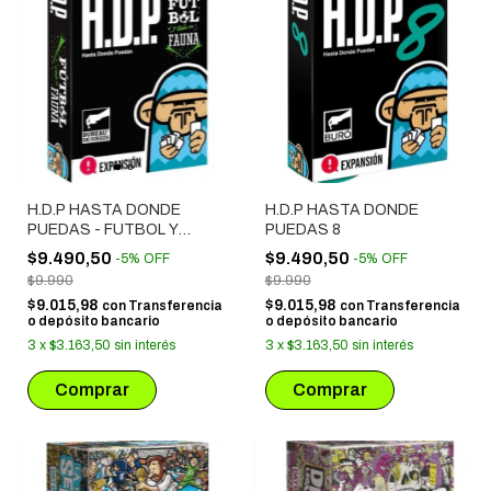
H.D.P HASTA DONDE
H.D.P HASTA DONDE
PUEDAS - FUTBOL Y
PUEDAS 8
TODA SU FAUNA
$9.490,50
$9.490,50
-
5
%
OFF
-
5
%
OFF
$9.990
$9.990
$9.015,98
$9.015,98
con
Transferencia
con
Transferencia
o depósito bancario
o depósito bancario
3
x
$3.163,50
sin interés
3
x
$3.163,50
sin interés