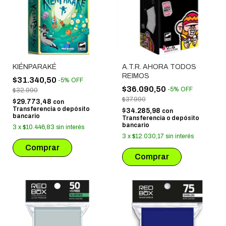
KIÉNPARAKÉ
A.T.R. AHORA TODOS
REIMOS
$31.340,50
-
5
%
OFF
$36.090,50
-
5
%
OFF
$32.990
$37.990
$29.773,48
con
Transferencia o depósito
$34.285,98
con
bancario
Transferencia o depósito
bancario
3
x
$10.446,83
sin interés
3
x
$12.030,17
sin interés