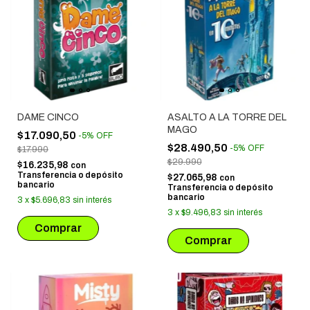
DAME CINCO
ASALTO A LA TORRE DEL
MAGO
$17.090,50
-
5
%
OFF
$28.490,50
-
5
%
OFF
$17.990
$29.990
$16.235,98
con
Transferencia o depósito
$27.065,98
con
bancario
Transferencia o depósito
bancario
3
x
$5.696,83
sin interés
3
x
$9.496,83
sin interés