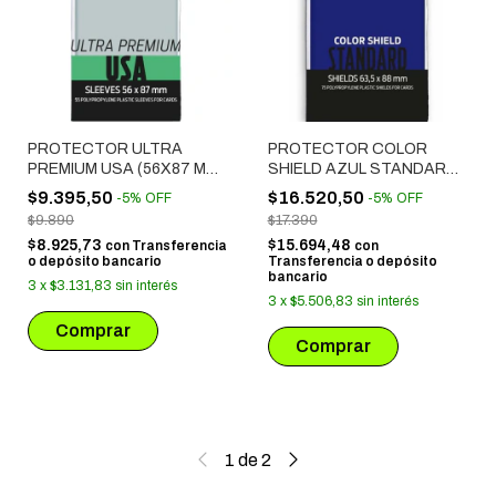
PROTECTOR ULTRA
PROTECTOR COLOR
PREMIUM USA (56X87 MM)
SHIELD AZUL STANDARD
55 UNIDADES
(63.5X88 MM) 75
$9.395,50
$16.520,50
-
5
%
OFF
-
5
%
OFF
UNIDADES
$9.890
$17.390
$8.925,73
$15.694,48
con
Transferencia
con
o depósito bancario
Transferencia o depósito
bancario
3
x
$3.131,83
sin interés
3
x
$5.506,83
sin interés
1
de
2