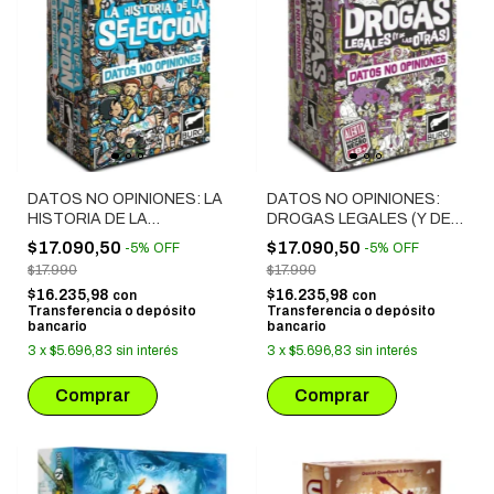
DATOS NO OPINIONES: LA
DATOS NO OPINIONES:
HISTORIA DE LA
DROGAS LEGALES (Y DE
SELECCION
LAS OTRAS)
$17.090,50
$17.090,50
-
5
%
OFF
-
5
%
OFF
$17.990
$17.990
$16.235,98
$16.235,98
con
con
Transferencia o depósito
Transferencia o depósito
bancario
bancario
3
x
$5.696,83
sin interés
3
x
$5.696,83
sin interés