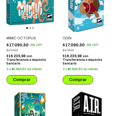
MIMIC OCTOPUS
ODIN
$17.090,50
$17.090,50
-
5
%
OFF
-
5
%
OFF
$17.990
$17.990
$16.235,98
$16.235,98
con
con
Transferencia o depósito
Transferencia o depósito
bancario
bancario
3
x
$5.696,83
sin interés
3
x
$5.696,83
sin interés