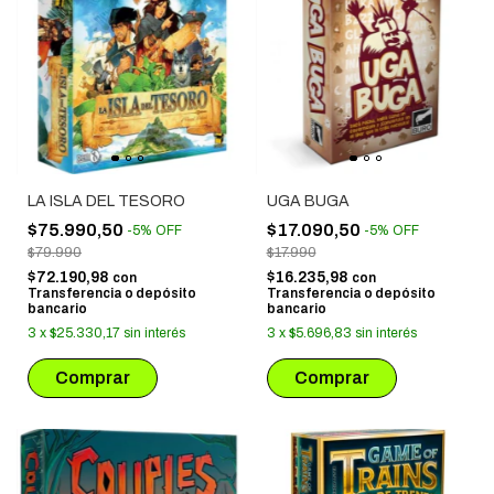
LA ISLA DEL TESORO
UGA BUGA
$75.990,50
$17.090,50
-
5
%
OFF
-
5
%
OFF
$79.990
$17.990
$72.190,98
$16.235,98
con
con
Transferencia o depósito
Transferencia o depósito
bancario
bancario
3
x
$25.330,17
sin interés
3
x
$5.696,83
sin interés