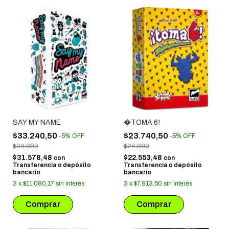
SAY MY NAME
�TOMA 6!
$33.240,50
$23.740,50
-
5
%
OFF
-
5
%
OFF
$34.990
$24.990
$31.578,48
$22.553,48
con
con
Transferencia o depósito
Transferencia o depósito
bancario
bancario
3
x
$11.080,17
sin interés
3
x
$7.913,50
sin interés