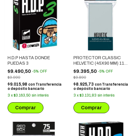
H.D.P HASTA DONDE
PROTECTOR CLASSIC
PUEDAS 3
HELVETIC (45X90 MM) 110
UNIDADES
$9.490,50
$9.395,50
-
5
%
OFF
-
5
%
OFF
$9.990
$9.890
$9.015,98
$8.925,73
con
Transferencia
con
Transferencia
o depósito bancario
o depósito bancario
3
x
$3.163,50
sin interés
3
x
$3.131,83
sin interés