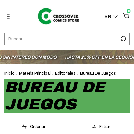
0
AR
ERÉS CON MODO
HASTA 25% OFF EN LA SECCIÓN OFERTA
Inicio
.
Materia Principal
.
Editoriales
.
Bureau De Juegos
BUREAU DE
JUEGOS
Ordenar
Filtrar