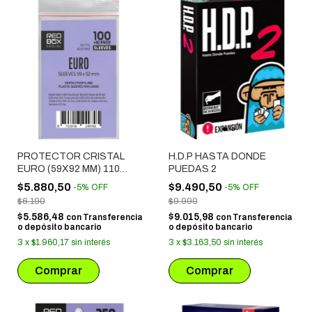
PROTECTOR CRISTAL
H.D.P HASTA DONDE
EURO (59X92 MM) 110
PUEDAS 2
UNIDADES
$5.880,50
$9.490,50
-
5
%
OFF
-
5
%
OFF
$6.190
$9.990
$5.586,48
$9.015,98
con
Transferencia
con
Transferencia
o depósito bancario
o depósito bancario
3
x
$1.960,17
sin interés
3
x
$3.163,50
sin interés