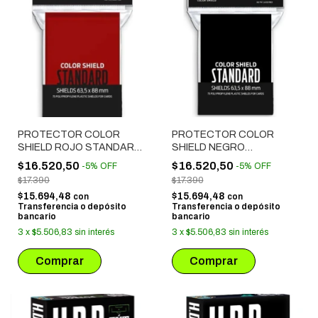
PROTECTOR COLOR
PROTECTOR COLOR
SHIELD ROJO STANDARD
SHIELD NEGRO
(63.5X88 MM) 75
STANDARD (63.5X88 MM)
$16.520,50
$16.520,50
-
5
%
OFF
-
5
%
OFF
UNIDADES
75 UNIDADES
$17.390
$17.390
$15.694,48
$15.694,48
con
con
Transferencia o depósito
Transferencia o depósito
bancario
bancario
3
x
$5.506,83
sin interés
3
x
$5.506,83
sin interés