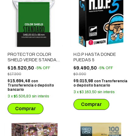
PROTECTOR COLOR
H.D.P HASTA DONDE
SHIELD VERDE STANDARD
PUEDAS 5
(63.5X88 MM) 75
$16.520,50
$9.490,50
-
5
%
OFF
-
5
%
OFF
UNIDADES
$17.390
$9.990
$15.694,48
$9.015,98
con
con
Transferencia
Transferencia o depósito
o depósito bancario
bancario
3
x
$3.163,50
sin interés
3
x
$5.506,83
sin interés