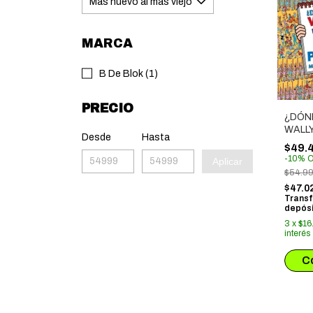
MARCA
B De Blok (1)
PRECIO
¿DÓN
WALL
Desde
Hasta
DE LA
$49.
PERD
-
10
%
O
Aplicar
$54.9
$47.0
Transf
depósi
3
x
$16
interés