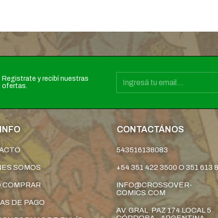
Registrate y recibí nuestras
ofertas.
INFO
CONTACTÁNOS
ACTO
543516138083
NES SOMOS
+54 351 422 3500 O 351 613 
 COMPRAR
INFO@CROSSOVER-
COMICS.COM
AS DE PAGO
AV. GRAL. PAZ 174 LOCAL 5
CÓRDOBA - ARGENTINA