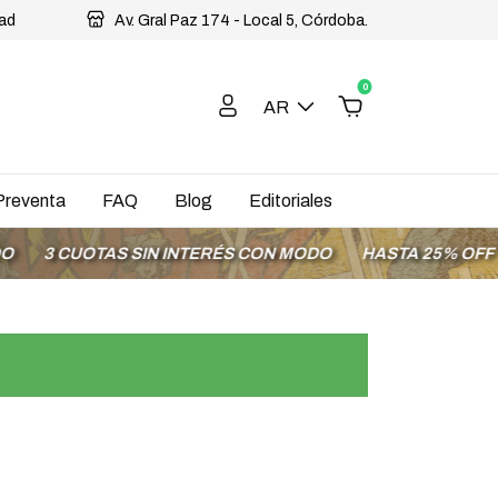
dad
Av. Gral Paz 174 - Local 5, Córdoba.
0
AR
Preventa
FAQ
Blog
Editoriales
OTAS SIN INTERÉS CON MODO
HASTA 25% OFF EN LA SE