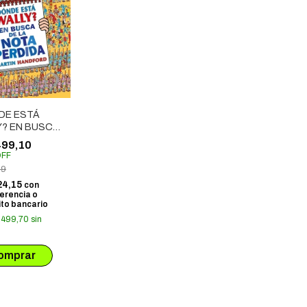
DE ESTÁ
Y? EN BUSCA
 NOTA
499,10
IDA
FF
99
24,15
con
erencia o
to bancario
.499,70
sin